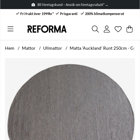
Bli företagskund – Ansök om företagsrabatt* →
Fri frakt över 1999kr*
Prisgaranti
200% klimatkompenserat
Önskelis
Antal i ön
.
Var
Anta
.
Hem
Mattor
Ullmattor
Matta 'Auckland' Runt 250cm - Grå
Produktbilder Matta 'Auckland' Runt 250cm - Grå