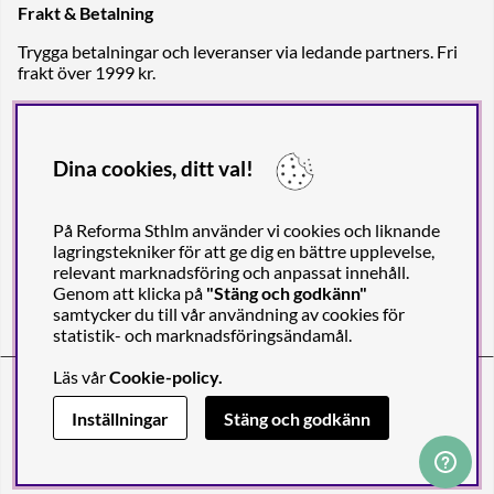
Frakt & Betalning
Trygga betalningar och leveranser via ledande partners. Fri
frakt över 1999 kr.
Dina cookies, ditt val!
På Reforma Sthlm använder vi cookies och liknande
lagringstekniker för att ge dig en bättre upplevelse,
relevant marknadsföring och anpassat innehåll.
Genom att klicka på
"Stäng och godkänn"
samtycker du till vår användning av cookies för
statistik- och marknadsföringsändamål.
Läs vår
Cookie-policy
.
Reforma Sthlm AB (org. no. 556849-2606)
Engelbrektsgatan 29
(Note! Postal address only), SE-114 32
Inställningar
Stäng och godkänn
STOCKHOLM, Sweden
© 2011-2026 Copyright Reforma Sthlm AB