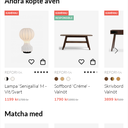
Andra köpte även
KAMPANJ
KAMPANJ
KAMPANJ
RESPONSIBLE
REFORMA
REFORMA
REFORMA
★★★★★
★★★★
★
Lampa 'Senigallia' M -
Soffbord 'Créme' -
Skrivbord 'P
Vit/Svart
Valnöt
Valnöt
1199 kr
Ordinarie pris:
1790 kr
Ordinarie pris:
3899 kr
Ordina
1799 kr
1990 kr
5990 k
Matcha med