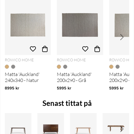
ROWICO HOME
ROWICO HOME
ROWICO HO
Matta 'Auckland'
Matta 'Auckland'
Matta 'Auck
240x340 - Natur
200x290 - Grå
200x290 - N
8995 kr
5995 kr
5995 kr
Senast tittat på