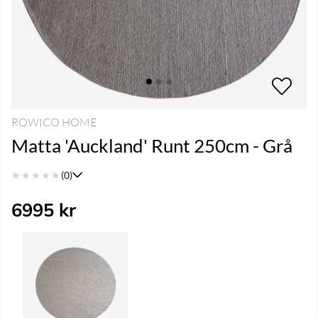
ROWICO HOME
Matta 'Auckland' Runt 250cm - Grå
★
★
★
★
★
(0)
6995
kr