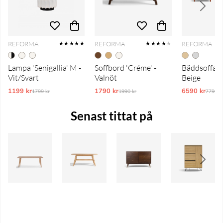
REFORMA
REFORMA
REFORMA
★★★★★
★★★★
★
Lampa 'Senigallia' M -
Soffbord 'Créme' -
Bäddsoffa 'T
Vit/Svart
Valnöt
Beige
1199 kr
Ordinarie pris:
1790 kr
Ordinarie pris:
6590 kr
Ordina
1799 kr
1990 kr
7790 k
Senast tittat på