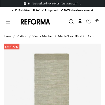
Bli företagskund – Ansök om företagsrabatt* →
Fri frakt över 1999kr*
Prisgaranti
200% klimatkompenserat
Önskelis
Antal i ön
.
Var
Anta
.
Hem
Mattor
Vävda Mattor
Matta 'Eve' 70x200 - Grön
Produktbilder Matta 'Eve' 70x200 - Grön
KAMPANJ