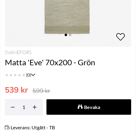
SVANEFORS
Matta 'Eve' 70x200 - Grön
★
★
★
★
★
(0)
539
kr
599
kr
Bevaka
Leverans:
Utgått - TB