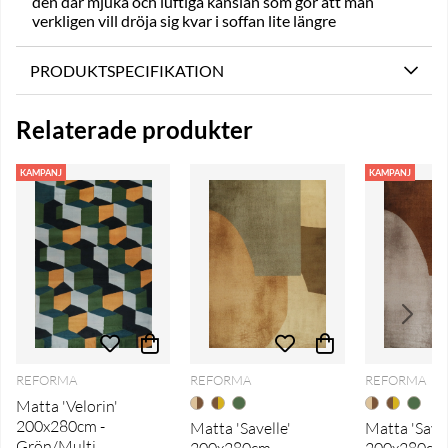
den där mjuka och luftiga känslan som gör att man
verkligen vill dröja sig kvar i soffan lite längre
PRODUKTSPECIFIKATION
Relaterade produkter
KAMPANJ
KAMPANJ
REFORMA
REFORMA
REFORMA
Matta 'Velorin'
200x280cm -
Matta 'Savelle'
Matta 'Savel
Grön/Multi
200x280cm -
200x280cm 