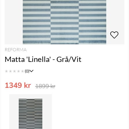
REFORMA
Matta 'Linella' - Grå/Vit
★
★
★
★
★
(0)
1349
kr
1899
kr