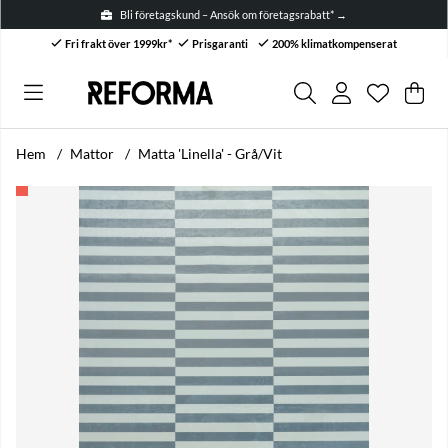
Bli företagskund – Ansök om företagsrabatt* →
Fri frakt över 1999kr*
Prisgaranti
200% klimatkompenserat
Önskelis
Antal i ön
.
Var
Anta
.
Hem
Mattor
Matta 'Linella' - Grå/Vit
Produktbilder Matta 'Linella' - Grå/Vit