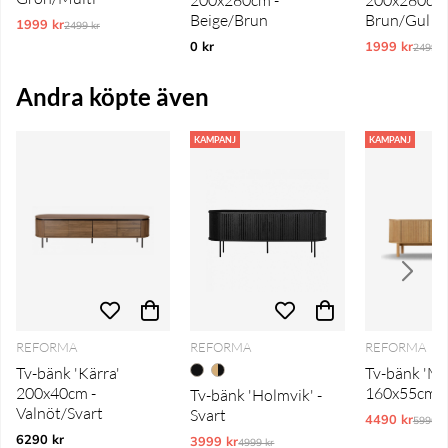
Beige/Brun
Brun/Gul
1999 kr
Ordinarie pris:
2499 kr
0 kr
1999 kr
Ordina
2499 k
Andra köpte även
KAMPANJ
KAMPANJ
REFORMA
REFORMA
REFORMA
Tv-bänk 'Kärra'
Tv-bänk 'My
200x40cm -
160x55cm -
Tv-bänk 'Holmvik' -
Valnöt/Svart
Svart
4490 kr
Ordina
5990 k
6290 kr
3999 kr
Ordinarie pris:
4999 kr