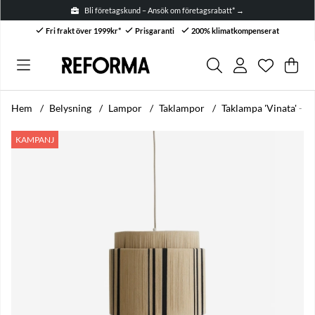
Bli företagskund – Ansök om företagsrabatt* →
Fri frakt över 1999kr*
Prisgaranti
200% klimatkompenserat
Önskelis
Antal i ön
.
Var
Anta
.
Hem
Belysning
Lampor
Taklampor
Taklampa 'Vinata' - B
Produktbilder Taklampa 'Vinata' - Beige/Svart
KAMPANJ