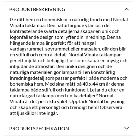
PRODUKTBESKRIVNING
Ge ditt hem en bohemisk och naturlig touch med Nordal
Vinata taklampa. Den naturfärgade ytan och de
kontrasterande svarta detaljerna skapar en unik och
iögonfallande design som lyfter din inredning. Denna
hängande lampa är perfekt för att hänga i
vardagsrummet, sovrummet eller matsalen, där den blir
en stilfull och central detalj. Nordal Vinata taklampan
ger ett mjukt och behagligt ljus som skapar en mysig och
inbjudande atmosfär. Den unika designen och de
naturliga materialen gör lampan till en konstnärlig
inredningsdetalj som passar perfekt i både moderna och
bohemiska hem. Med sina mått på 40 x 44 cm är denna
taklampa både stilfull och funktionell. Letar du efter en
naturfärgad taklampa med unika detaljer? Nordal
Vinata är det perfekta valet. Upptäck Nordal belysning
och skapa ett personligt och trendigt hem! Observera
att ljuskällor inte ingår.
PRODUKTSPECIFIKATION