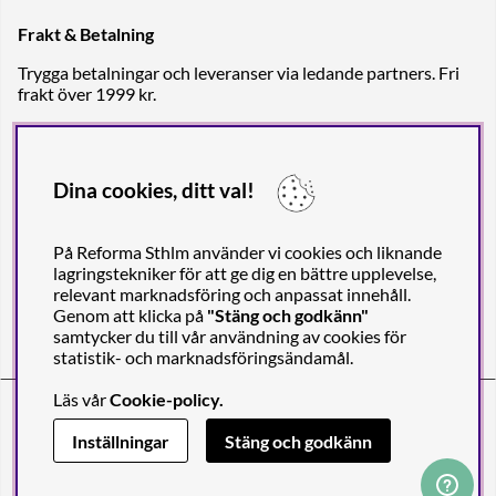
Frakt & Betalning
Trygga betalningar och leveranser via ledande partners. Fri
frakt över 1999 kr.
Dina cookies, ditt val!
På Reforma Sthlm använder vi cookies och liknande
lagringstekniker för att ge dig en bättre upplevelse,
relevant marknadsföring och anpassat innehåll.
Genom att klicka på
"Stäng och godkänn"
samtycker du till vår användning av cookies för
statistik- och marknadsföringsändamål.
Läs vår
Cookie-policy
.
Reforma Sthlm AB (org. no. 556849-2606)
Engelbrektsgatan 29
(Note! Postal address only), SE-114 32
Inställningar
Stäng och godkänn
STOCKHOLM, Sweden