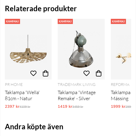
Relaterade produkter
KAMPANJ
KAMPANJ
KAMPANJ
PR HOME
TRADEMARK LIVING
REFORMA
Taklampa 'Wella'
Taklampa 'Vintage
Taklampa 'S
81cm - Natur
Remake' - Silver
Mässing
2397 kr
Ordinarie pris:
1419 kr
Ordinarie pris:
1999 kr
Ordina
4109 kr
3459 kr
2999 k
Andra köpte även