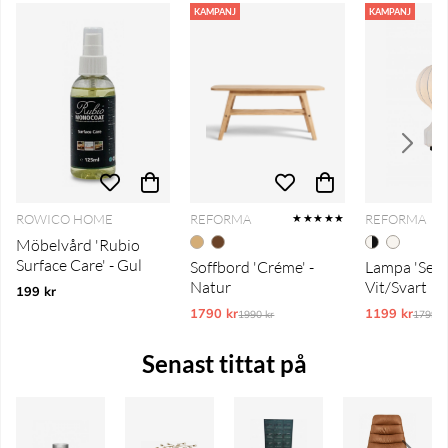
KAMPANJ
KAMPANJ
ROWICO HOME
REFORMA
REFORMA
★★★★★
Möbelvård 'Rubio
Surface Care' - Gul
Soffbord 'Créme' -
Lampa 'Senig
Natur
Vit/Svart
199 kr
1790 kr
Ordinarie pris:
1199 kr
Ordina
1990 kr
1799 k
Senast tittat på