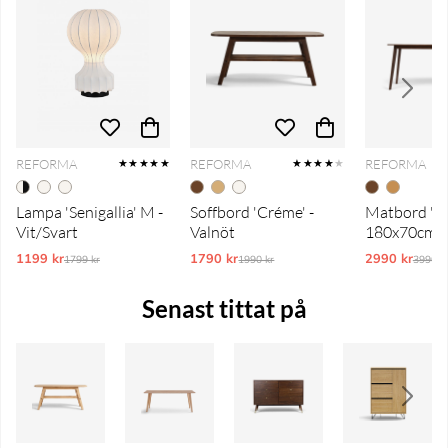
REFORMA
REFORMA
REFORMA
★★★★★
★★★★
★
Lampa 'Senigallia' M -
Soffbord 'Créme' -
Matbord 'No
Vit/Svart
Valnöt
180x70cm - 
1199 kr
Ordinarie pris:
1790 kr
Ordinarie pris:
2990 kr
Ordina
1799 kr
1990 kr
3990 k
Senast tittat på