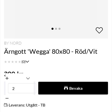
BY NORD
Ärngott 'Wegga' 80x80 - Röd/Vit
★
★
★
★
★
(0)
399
kr
Bevaka
Leverans:
Utgått - TB