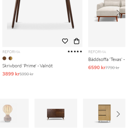
REFORMA
REFORMA
★★★★★
Bäddsoffa 'Texas' - B
Skrivbord 'Prime' - Valnöt
6590 kr
Ordinarie pr
7790 kr
3899 kr
Ordinarie pris:
5990 kr