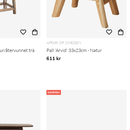
AFFARI OF SWEDEN
tur/återvunnet trä
Pall 'Arvid' 33x23cm - Natur
is:
611 kr
KAMPANJ