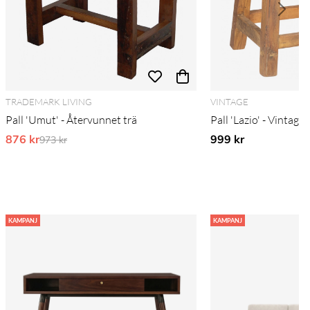
TRADEMARK LIVING
VINTAGE
Pall 'Umut' - Återvunnet trä
Pall 'Lazio' - Vintage
876 kr
Ordinarie pris:
999 kr
973 kr
KAMPANJ
KAMPANJ