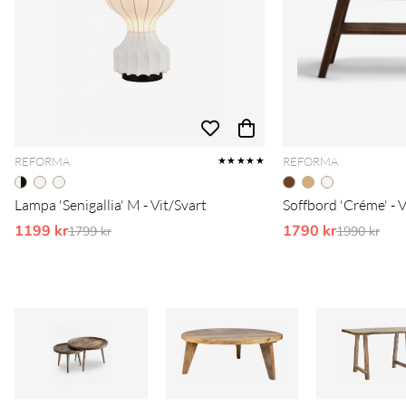
REFORMA
REFORMA
★★★★★
Lampa 'Senigallia' M - Vit/Svart
Soffbord 'Créme' - 
1199 kr
Ordinarie pris:
1790 kr
Ordinarie 
1799 kr
1990 kr