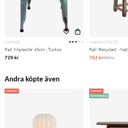
VINTAGE
MADAM STOLTZ
★★★
★★
Pall 'Marseille' 45cm - Turkos
Pall 'Recycled' - Na
729 kr
764 kr
Ordinarie pr
899 kr
Andra köpte även
KAMPANJ
KAMPANJ
RESPONSIBLE