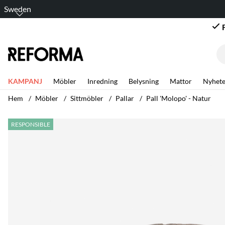
Sweden
KAMPANJ
Möbler
Inredning
Belysning
Mattor
Nyhete
Hem
Möbler
Sittmöbler
Pallar
Pall 'Molopo' - Natur
Produktbilder Pall 'Molopo' - Natur
RESPONSIBLE