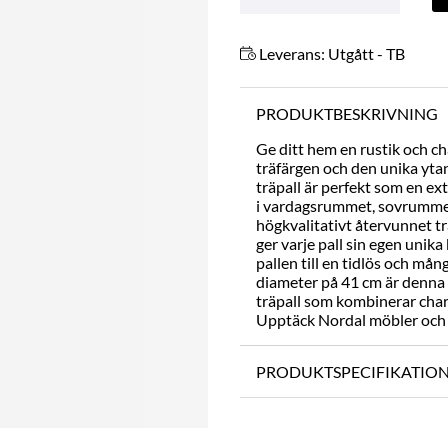
Leverans:
Utgått - TB
PRODUKTBESKRIVNING
Ge ditt hem en rustik och c
träfärgen och den unika ytan
träpall är perfekt som en ext
i vardagsrummet, sovrummet 
högkvalitativt återvunnet t
ger varje pall sin egen unik
pallen till en tidlös och må
diameter på 41 cm är denna tr
träpall som kombinerar char
Upptäck Nordal möbler och s
PRODUKTSPECIFIKATIO