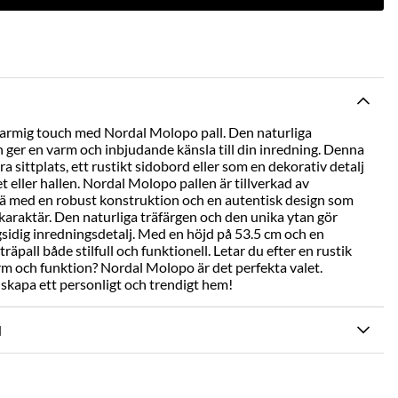
harmig touch med Nordal Molopo pall. Den naturliga
 ger en varm och inbjudande känsla till din inredning. Denna
ra sittplats, ett rustikt sidobord eller som en dekorativ detalj
eller hallen. Nordal Molopo pallen är tillverkad av
rä med en robust konstruktion och en autentisk design som
a karaktär. Den naturliga träfärgen och den unika ytan gör
ngsidig inredningsdetalj. Med en höjd på 53.5 cm och en
äpall både stilfull och funktionell. Letar du efter en rustik
m och funktion? Nordal Molopo är det perfekta valet.
kapa ett personligt och trendigt hem!
N