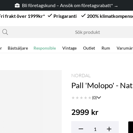
Bli företagskund – Ansök om företagsrabatt* →
Fri frakt över 1999kr*
Prisgaranti
200% klimatkompens
r
Bästsäljare
Responsible
Vintage
Outlet
Rum
Varumär
NORDAL
Pall 'Molopo' - Na
★
★
★
★
★
(0)
2999
kr