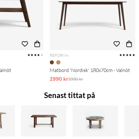
REFORMA
★★★★
★
★★★★★
Valnöt
Matbord 'Nordisk' 180x70cm - Valnöt
pris:
2990 kr
Ordinarie pris:
3990 kr
Senast tittat på