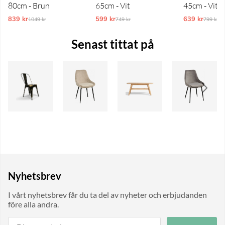
80cm - Brun
65cm - Vit
45cm - Vit
839 kr
Ordinarie pris:
599 kr
Ordinarie pris:
639 kr
Ordinar
1049 kr
749 kr
799 kr
Senast tittat på
Nyhetsbrev
I vårt nyhetsbrev får du ta del av nyheter och erbjudanden
före alla andra.