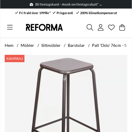
Bli företagskund – Ansök om företagsrabatt* →
Fri frakt över 1999kr*
Prisgaranti
200% klimatkompenserat
Önskelis
Antal i ön
.
Var
Anta
.
Hem
Möbler
Sittmöbler
Barstolar
Pall 'Oslo' 76cm - Stål
Produktbilder Pall 'Oslo' 76cm - Stål
KAMPANJ