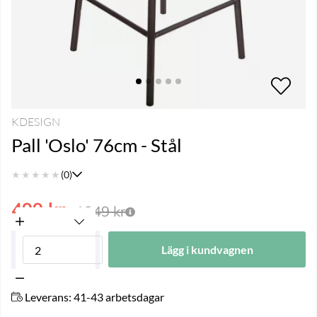
KDESIGN
Pall 'Oslo' 76cm - Stål
★
★
★
★
★
(0)
499
kr
1249
kr
Lägg i kundvagnen
Leverans:
41-43 arbetsdagar