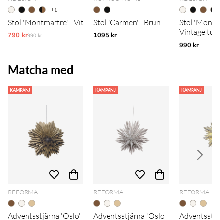
+1
Stol 'Montmartre' - Vit
Stol 'Carmen' - Brun
Stol 'Montma
Vintage tur
790 kr
Ordinarie pris:
1095 kr
990 kr
990 kr
Matcha med
KAMPANJ
KAMPANJ
KAMPANJ
REFORMA
REFORMA
REFORMA
Adventsstjärna 'Oslo'
Adventsstjärna 'Oslo'
Adventsstjä