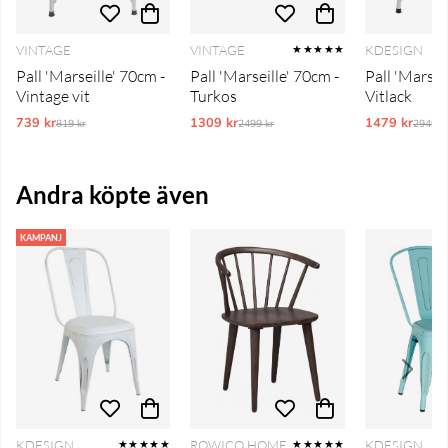
VINTAGE
VINTAGE
KDESIGN
★★★★★
Pall 'Marseille' 70cm -
Pall 'Marseille' 70cm -
Pall 'Marsei
Vintage vit
Turkos
Vitlack
739 kr
Ordinarie pris:
1309 kr
Ordinarie pris:
1479 kr
Ordina
819 kr
2499 kr
2949 k
Andra köpte även
KAMPANJ
KDESIGN
ROWICO HOME
KDESIGN
★★★★★
★★★★★