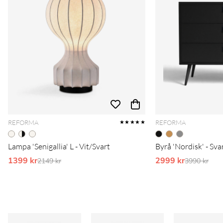
REFORMA
REFORMA
★★★★★
Lampa 'Senigallia' L - Vit/Svart
Byrå 'Nordisk' - Sva
1399 kr
Ordinarie pris:
2999 kr
Ordinarie 
2149 kr
3990 kr