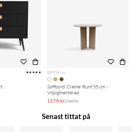
REFORMA
★★★★★
rt
Soffbord 'Créme' Runt 55 cm -
Vitpigmenterad
pris:
1179 kr
Ordinarie pris:
2349 kr
Senast tittat på