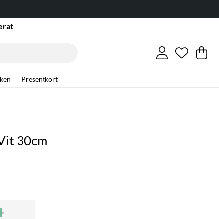
erat
Önskelis
Antal i ö
.
Va
An
.
ken
Presentkort
 Vit 30cm
E