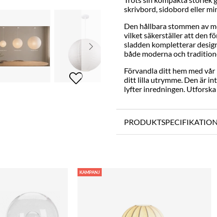
skrivbord, sidobord eller mi
Den hållbara stommen av met
vilket säkerställer att den f
sladden kompletterar designe
både moderna och traditione
Förvandla ditt hem med vår 
ditt lilla utrymme. Den är i
lyfter inredningen. Utforsk
PRODUKTSPECIFIKATIO
KAMPANJ