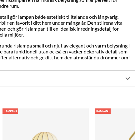
ndre rum.
all gör lampan både estetiskt tilltalande och långvarig,
örblir en favorit i ditt hem under många år. Den stilrena vita
n och gör rislampan till en idealisk inredningsdetalj för
lla miljöer.
runda rislampa small och njut av elegant och varm belysning i
nte bara funktionell utan också en vacker dekorativ detalj som
a fler alternativ och ge ditt hem den atmosfär du drömmer om!
N
KAMPANJ
KAMPANJ