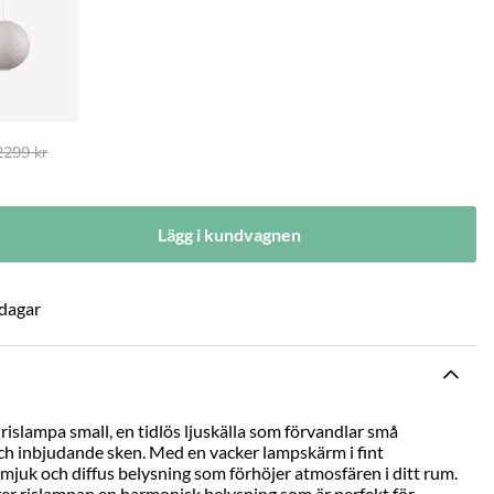
Ordinarie pris:
2299 kr
Lägg i kundvagnen
 dagar
islampa small, en tidlös ljuskälla som förvandlar små
h inbjudande sken. Med en vacker lampskärm i fint
mjuk och diffus belysning som förhöjer atmosfären i ditt rum.
ger rislampan en harmonisk belysning som är perfekt för