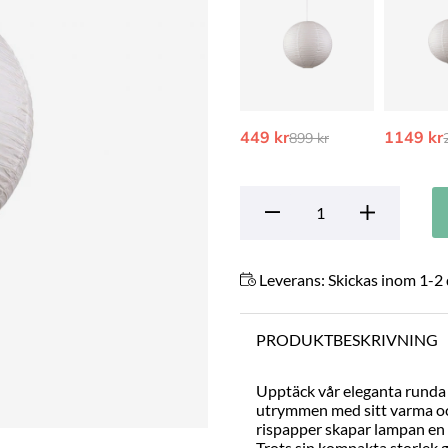
449 kr
Ordinarie pris:
1149 kr
899 kr
Leverans:
Skickas inom 1-2
PRODUKTBESKRIVNING
Upptäck vår eleganta runda r
utrymmen med sitt varma oc
rispapper skapar lampan en 
Trots sin kompakta storlek 