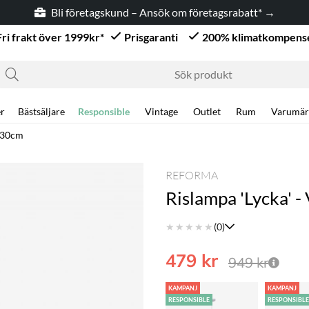
Bli företagskund – Ansök om företagsrabatt* →
Fri frakt över 1999kr*
Prisgaranti
200% klimatkompens
r
Bästsäljare
Responsible
Vintage
Outlet
Rum
Varumär
t 30cm
REFORMA
Rislampa 'Lycka' -
★
★
★
★
★
(0)
479
kr
949
kr
KAMPANJ
KAMPANJ
RESPONSIBLE
RESPONSIBL