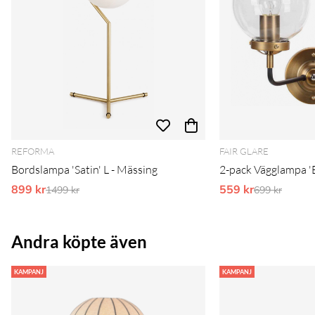
REFORMA
FAIR GLARE
Bordslampa 'Satin' L - Mässing
2-pack Vägglampa 'B
899 kr
Ordinarie pris:
559 kr
Ordinarie pr
1499 kr
699 kr
Andra köpte även
KAMPANJ
KAMPANJ