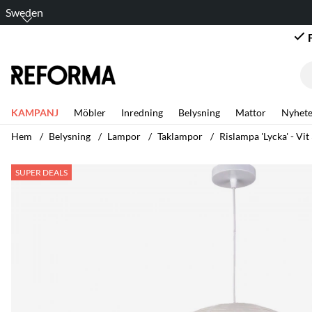
Sweden
KAMPANJ
Möbler
Inredning
Belysning
Mattor
Nyhete
Hem
Belysning
Lampor
Taklampor
Rislampa 'Lycka' - Vi
Produktbilder Rislampa 'Lycka' - Vit 30cm
SUPER DEALS