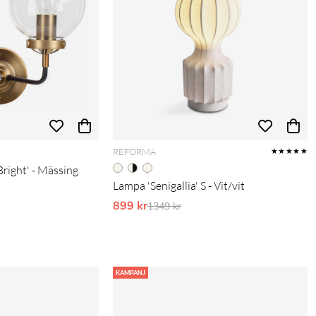
REFORMA
★★★★★
right' - Mässing
Lampa 'Senigallia' S - Vit/vit
is:
899 kr
Ordinarie pris:
1349 kr
KAMPANJ