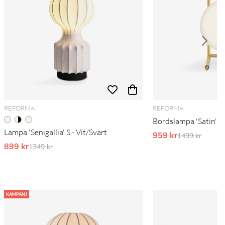
REFORMA
REFORMA
Bordslampa 'Satin' -
Lampa 'Senigallia' S - Vit/Svart
959 kr
Ordinarie pri
1499 kr
899 kr
Ordinarie pris:
1349 kr
KAMPANJ