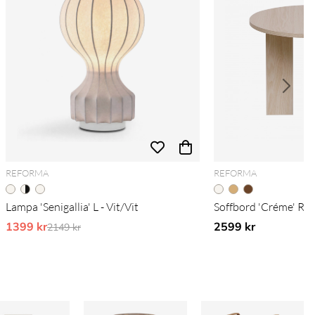
REFORMA
REFORMA
Lampa 'Senigallia' L - Vit/Vit
Soffbord 'Créme' Run
1399 kr
Ordinarie pris:
2599 kr
2149 kr