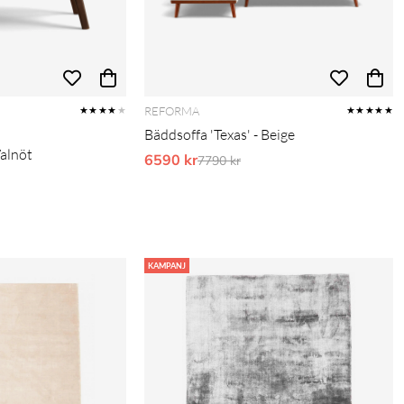
REFORMA
★★★★
★
★★★★★
Bäddsoffa 'Texas' - Beige
Valnöt
6590 kr
Ordinarie pris:
7790 kr
pris:
KAMPANJ