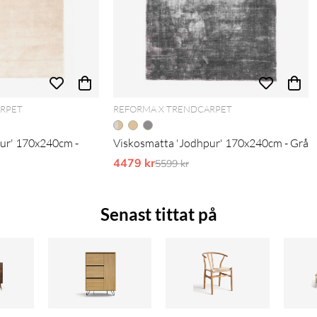
ARPET
REFORMA X TRENDCARPET
ur' 170x240cm -
Viskosmatta 'Jodhpur' 170x240cm - Grå
4479 kr
Ordinarie pris:
5599 kr
pris:
Senast tittat på