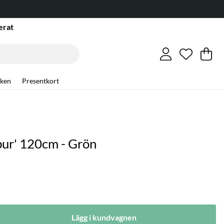
erat
Önskelis
Antal i ö
.
Va
An
.
ken
Presentkort
ur' 120cm - Grön
Lägg i kundvagnen