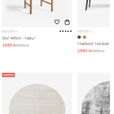
REFORMA
REFORMA
★★★★★
Stol 'Alfors' - Natur
Matbord 'Nordisk' 1
1699 kr
Ordinarie pris:
2699 kr
2990 kr
Ordinarie pr
3990 kr
KAMPANJ