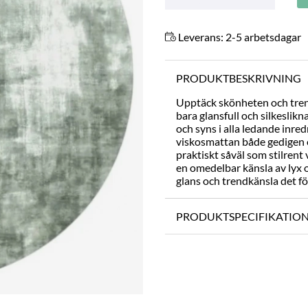
Leverans:
2-5 arbetsdagar
PRODUKTBESKRIVNING
Upptäck skönheten och tren
bara glansfull och silkesli
och syns i alla ledande inre
viskosmattan både gedigen oc
praktiskt såväl som stilrent
en omedelbar känsla av lyx 
glans och trendkänsla det fö
PRODUKTSPECIFIKATIO