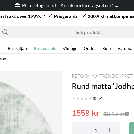
Bli företagskund – Ansök om företagsrabatt* →
Fri frakt över 1999kr*
Prisgaranti
200% klimatkompens
r
Bästsäljare
Responsible
Vintage
Outlet
Rum
Varumär
Grön
REFORMA X TRENDCARPET
Rund matta 'Jodhp
★
★
★
★
★
(0)
1559
kr
1949
kr