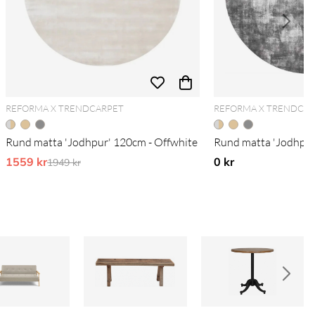
REFORMA X TRENDCARPET
REFORMA X TRENDCA
Rund matta 'Jodhpur' 120cm - Offwhite
Rund matta 'Jodhpur
1559 kr
Ordinarie pris:
0 kr
1949 kr