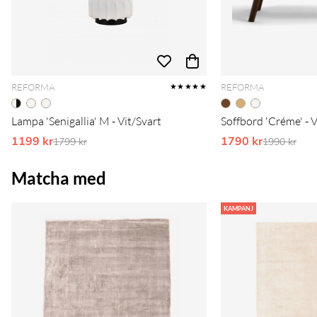
REFORMA
REFORMA
★★★★★
Lampa 'Senigallia' M - Vit/Svart
Soffbord 'Créme' - 
1199 kr
Ordinarie pris:
1790 kr
Ordinarie 
1799 kr
1990 kr
Matcha med
KAMPANJ