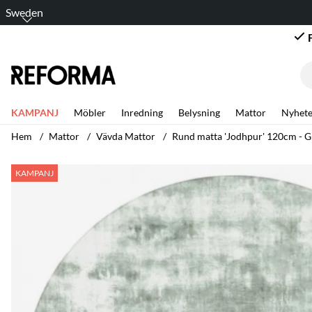
Sweden
KAMPANJ
Möbler
Inredning
Belysning
Mattor
Nyhete
Hem
Mattor
Vävda Mattor
Rund matta 'Jodhpur' 120cm - 
Produktbilder Rund matta 'Jodhpur' 120cm - Grön
KAMPANJ