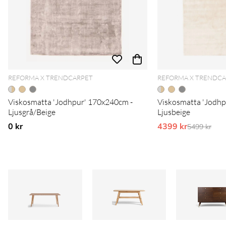
REFORMA X TRENDCARPET
REFORMA X TRENDC
Viskosmatta 'Jodhpur' 170x240cm -
Viskosmatta 'Jodhp
Ljusgrå/Beige
Ljusbeige
0 kr
4399 kr
Ordinarie 
5499 kr