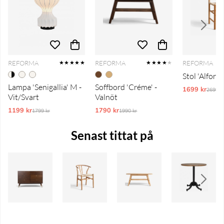
REFORMA
REFORMA
REFORMA
★★★★★
★★★★
★
Stol 'Alfors'
Lampa 'Senigallia' M -
Soffbord 'Créme' -
1699 kr
Ordina
2699 k
Vit/Svart
Valnöt
1199 kr
Ordinarie pris:
1790 kr
Ordinarie pris:
1799 kr
1990 kr
Senast tittat på