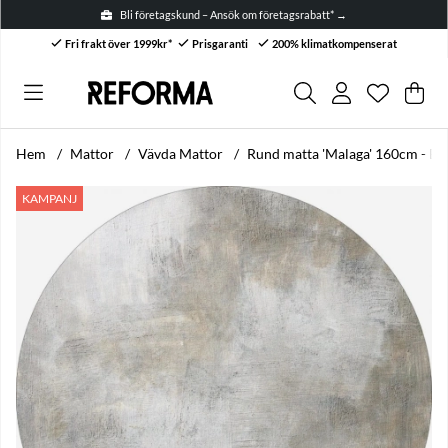
Bli företagskund – Ansök om företagsrabatt* →
Fri frakt över 1999kr*
Prisgaranti
200% klimatkompenserat
Önskelis
Antal i ön
.
Var
Anta
.
Hem
Mattor
Vävda Mattor
Rund matta 'Malaga' 160cm - Be
Produktbilder Rund matta 'Malaga' 160cm - Beige
KAMPANJ