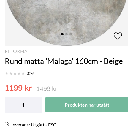
REFORMA
Rund matta 'Malaga' 160cm - Beige
★
★
★
★
★
(0)
1199
kr
1499
kr
Produkten har utgått
Leverans:
Utgått - FSG