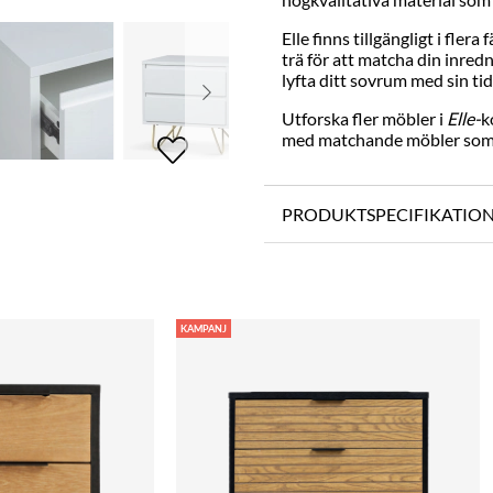
Elle finns tillgängligt i flera
trä för att matcha din inred
lyfta ditt sovrum med sin tid
Utforska fler möbler i
Elle-
k
med matchande möbler som k
PRODUKTSPECIFIKATIO
KAMPANJ