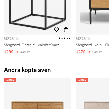
REFORMA
REFORMA
★★★★★
Sängbord 'Detroit' - Valnöt/Svart
Sängbord 'Koln' - E
1299 kr
Ordinarie pris:
1279 kr
Ordinarie 
2449 kr
2549 kr
Andra köpte även
KAMPANJ
KAMPANJ