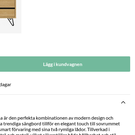
Lägg i kundvagnen
 dagar
ma
är den perfekta kombinationen av modern design och
ta trendiga sängbord tillför en elegant touch till sovrummet
mart förvaring med sina två rymliga lådor. Tillverkad i
rä och metall, vilket säkerställer både hållbarhet och stil.