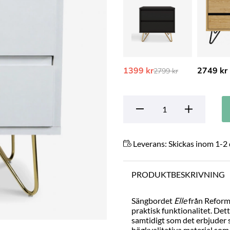
1399 kr
Ordinarie pris:
2749 kr
2799 kr
Leverans:
Skickas inom 1-2
PRODUKTBESKRIVNING
Sängbordet
Elle
från
Refor
praktisk funktionalitet. Det
samtidigt som det erbjuder s
högkvalitativa material som t