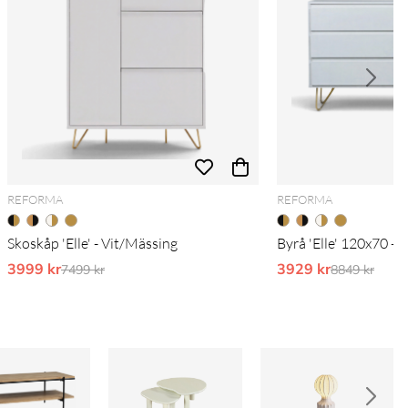
REFORMA
REFORMA
Skoskåp 'Elle' - Vit/Mässing
Byrå 'Elle' 120x70 - 
3999 kr
Ordinarie pris:
3929 kr
Ordinarie pr
7499 kr
8849 kr