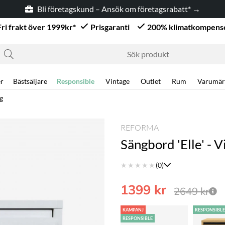
nsök om företagsrabatt* →
Fri frakt över 1999kr*
Prisgaranti
200% klimatkompens
r
Bästsäljare
Responsible
Vintage
Outlet
Rum
Varumär
g
REFORMA
Sängbord 'Elle' - 
★
★
★
★
★
(0)
1399
kr
2649
kr
KAMPANJ
RESPONSIBL
RESPONSIBLE