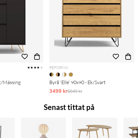
REFORMA
★★★★
★
rt/Mässing
Byrå 'Elle' 90x90 - Ek/Svart
pris:
3499 kr
Ordinarie pris:
6849 kr
Senast tittat på