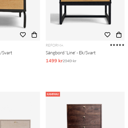
REFORMA
★★★★★
k/Svart
Sängbord 'Line' - Ek/Svart
pris:
1499 kr
Ordinarie pris:
2949 kr
KAMPANJ