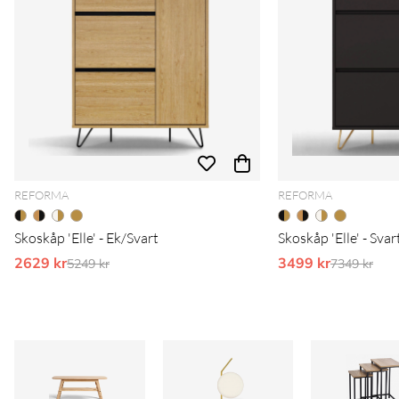
REFORMA
REFORMA
Skoskåp 'Elle' - Ek/Svart
Skoskåp 'Elle' - Sva
2629 kr
Ordinarie pris:
3499 kr
Ordinarie 
5249 kr
7349 kr