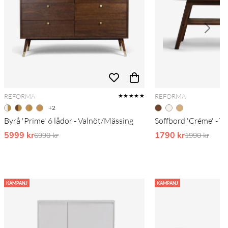
REFORMA
REFORMA
★★★★★
+2
Byrå 'Prime' 6 lådor - Valnöt/Mässing
Soffbord 'Créme' - V
5999 kr
Ordinarie pris:
1790 kr
Ordinarie pr
6990 kr
1990 kr
KAMPANJ
KAMPANJ