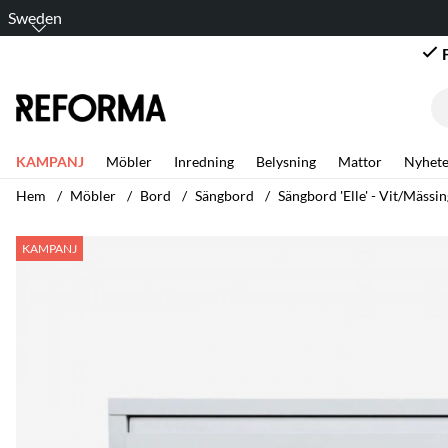
Sweden
Bli företagskund – A
KAMPANJ
Möbler
Inredning
Belysning
Mattor
Nyhete
Hem
Möbler
Bord
Sängbord
Sängbord 'Elle' - Vit/Mässin
Produktbilder Sängbord 'Elle' - Vit/Mässing
KAMPANJ