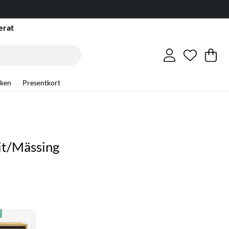
erat
Önskelis
Antal i ö
.
Va
An
.
ken
Presentkort
Vit/Mässing
E