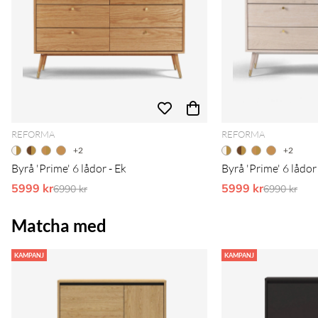
REFORMA
REFORMA
+2
+2
Byrå 'Prime' 6 lådor - Ek
Byrå 'Prime' 6 lådor 
5999 kr
Ordinarie pris:
5999 kr
Ordinarie 
6990 kr
6990 kr
Matcha med
KAMPANJ
KAMPANJ