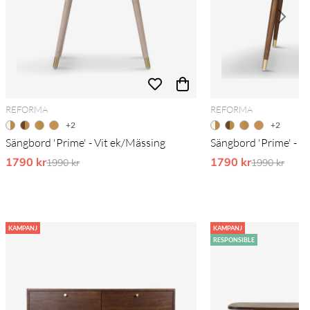
REFORMA
REFORMA
+2
+2
Sängbord 'Prime' - Vit ek/Mässing
Sängbord 'Prime' - V
1790 kr
Ordinarie pris:
1790 kr
Ordinarie pr
1990 kr
1990 kr
KAMPANJ
KAMPANJ
RESPONSIBLE