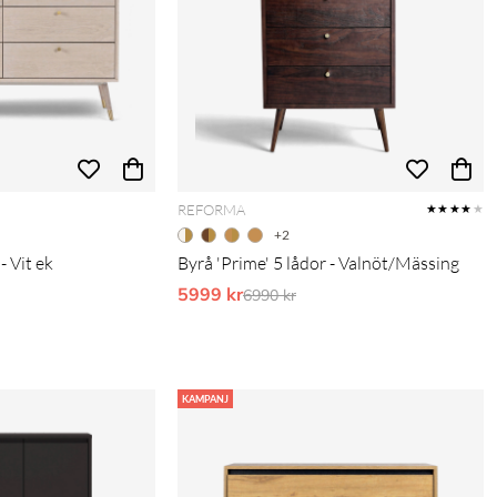
REFORMA
★★★★
★
+2
- Vit ek
Byrå 'Prime' 5 lådor - Valnöt/Mässing
pris:
5999 kr
Ordinarie pris:
6990 kr
KAMPANJ