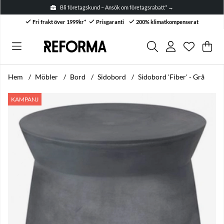
Bli företagskund – Ansök om företagsrabatt* →
Fri frakt över 1999kr*
Prisgaranti
200% klimatkompenserat
Önskelis
Antal i ön
.
Var
Anta
.
Hem
Möbler
Bord
Sidobord
Sidobord 'Fiber' - Grå
Produktbilder Sidobord 'Fiber' - Grå
KAMPANJ