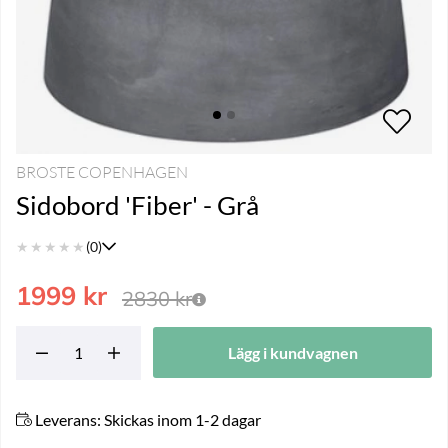
BROSTE COPENHAGEN
Sidobord 'Fiber' - Grå
★
★
★
★
★
(0)
1999
kr
2830
kr
Lägg i kundvagnen
Leverans:
Skickas inom 1-2 dagar