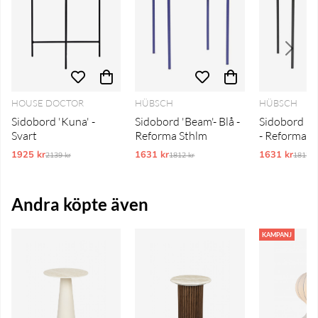
HOUSE DOCTOR
HÜBSCH
HÜBSCH
Sidobord 'Kuna' -
Sidobord 'Beam'- Blå -
Sidobord 'B
Svart
Reforma Sthlm
- Reforma S
1925 kr
Ordinarie pris:
1631 kr
Ordinarie pris:
1631 kr
Ordina
2139 kr
1812 kr
1812 k
Andra köpte även
KAMPANJ