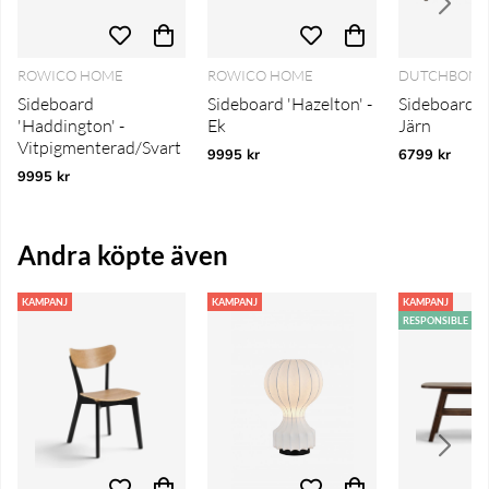
ROWICO HOME
ROWICO HOME
DUTCHBON
Sideboard
Sideboard 'Hazelton' -
Sideboard '
'Haddington' -
Ek
Järn
Vitpigmenterad/Svart
9995 kr
6799 kr
9995 kr
Andra köpte även
KAMPANJ
KAMPANJ
KAMPANJ
RESPONSIBLE