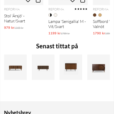
REFORMA
REFORMA
REFORMA
★★★★★
Stol 'Ärsjö' -
Natur/Svart
Lampa 'Senigallia' M -
Soffbord 'Cr
Vit/Svart
Valnöt
979 kr
Ordinarie pris:
1169 kr
1199 kr
Ordinarie pris:
1790 kr
Ordina
1799 kr
1990 k
Senast tittat på
Nyhetsbrev