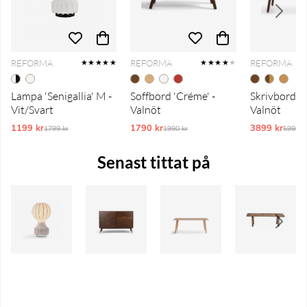
REFORMA
REFORMA
REFORMA
★★★★★
★★★★
★
Lampa 'Senigallia' M -
Soffbord 'Créme' -
Skrivbord 'P
Vit/Svart
Valnöt
Valnöt
1199 kr
Ordinarie pris:
1790 kr
Ordinarie pris:
3899 kr
Ordina
1799 kr
1990 kr
5990 k
Senast tittat på