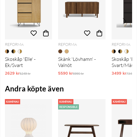
REFORMA
REFORMA
REFORMA
Skoskåp 'Elle' -
Skänk 'Lövhamn' -
Skoskåp 'Elle
Ek/Svart
Valnöt
Svart/Mäss
2629 kr
Ordinarie pris:
5590 kr
Ordinarie pris:
3499 kr
Ordina
5249 kr
6990 kr
7349 k
Andra köpte även
KAMPANJ
KAMPANJ
KAMPANJ
RESPONSIBLE