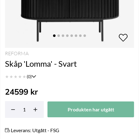
REFORMA
Skåp 'Lomma' - Svart
★
★
★
★
★
(0)
24599
kr
Produkten har utgått
Leverans:
Utgått - FSG