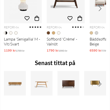
REFORMA
REFORMA
REFORMA
★★★★★
★★★★
★
Lampa 'Senigallia' M -
Soffbord 'Créme' -
Bäddsoffa 'T
Vit/Svart
Valnöt
Beige
1199 kr
Ordinarie pris:
1790 kr
Ordinarie pris:
6590 kr
Ordina
1799 kr
1990 kr
7790 k
Senast tittat på