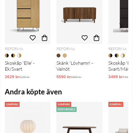
REFORMA
REFORMA
REFORMA
Skoskåp 'Elle' -
Skänk 'Lövhamn' -
Skoskåp 'Elle
Ek/Svart
Valnöt
Svart/Mäss
2629 kr
Ordinarie pris:
5590 kr
Ordinarie pris:
3499 kr
Ordina
5249 kr
6990 kr
7349 k
Andra köpte även
KAMPANJ
KAMPANJ
KAMPANJ
RESPONSIBLE