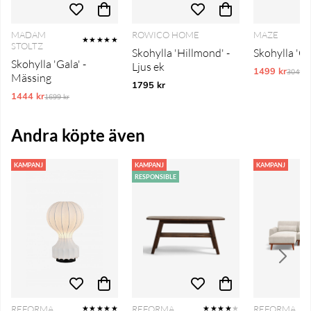
MADAM
ROWICO HOME
MAZE
★★★★★
STOLTZ
Skohylla 'Hillmond' -
Skohylla 'Gil
Skohylla 'Gala' -
Ljus ek
1499 kr
Ordina
3049 k
Mässing
1795 kr
1444 kr
Ordinarie pris:
1699 kr
Andra köpte även
KAMPANJ
KAMPANJ
KAMPANJ
RESPONSIBLE
REFORMA
REFORMA
REFORMA
★★★★★
★★★★
★