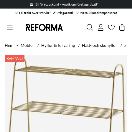
Bli företagskund – Ansök om företagsrabatt* →
Fri frakt över 1999kr*
Prisgaranti
200% klimatkompenserat
Önskelis
Antal i ön
.
Var
Anta
.
Hem
Möbler
Hyllor & förvaring
Hatt- och skohyllor
Skoh
Produktbilder Skohylla 'Gala' L - Mässing
KAMPANJ