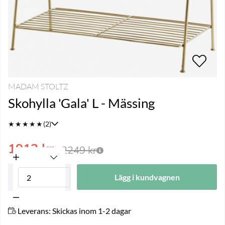
MADAM STOLTZ
Skohylla 'Gala' L - Mässing
★
★
★
★
★
(2)
1912
kr
2249
kr
Lägg i kundvagnen
Leverans:
Skickas inom 1-2 dagar