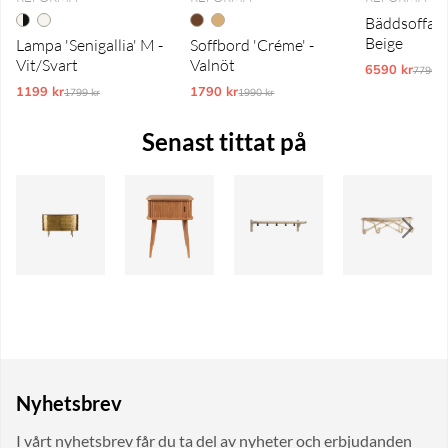
Bäddsoffa 'T
Beige
Lampa 'Senigallia' M -
Soffbord 'Créme' -
Vit/Svart
Valnöt
6590 kr
Ordina
7790 k
1199 kr
Ordinarie pris:
1790 kr
Ordinarie pris:
1799 kr
1990 kr
Senast tittat på
Nyhetsbrev
I vårt nyhetsbrev får du ta del av nyheter och erbjudanden