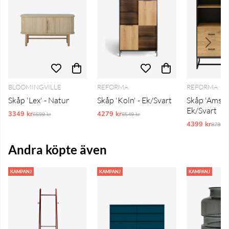
BLOOMINGVILLE
REFORMA
REFORMA
Skåp 'Lex' - Natur
Skåp 'Koln' - Ek/Svart
Skåp 'Amster
Ek/Svart
3349 kr
Ordinarie pris:
4279 kr
Ordinarie pris:
6699 kr
8549 kr
4399 kr
Ordina
8799 k
Andra köpte även
KAMPANJ
KAMPANJ
KAMPANJ