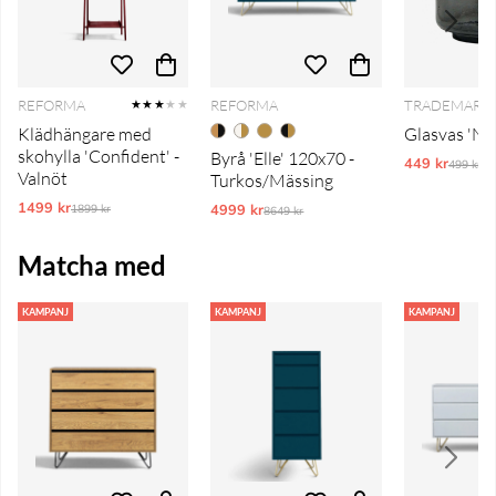
REFORMA
REFORMA
TRADEMARK 
★★★
★★
Klädhängare med
Glasvas 'Noe
skohylla 'Confident' -
Byrå 'Elle' 120x70 -
449 kr
Ordinar
499 kr
Valnöt
Turkos/Mässing
1499 kr
Ordinarie pris:
4999 kr
Ordinarie pris:
1899 kr
8649 kr
Matcha med
KAMPANJ
KAMPANJ
KAMPANJ