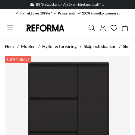
Bli företagskund – Ansök om företagsrabatt* →
Fri frakt över 1999kr*
Prisgaranti
200% klimatkompenserat
Önskelis
Antal i ön
.
Var
Anta
.
Hem
Möbler
Hyllor & förvaring
Skåp och skänkar
Skoskå
Produktbilder Skoskåp 'Elle' - Svart/Mässing
SUPER DEALS