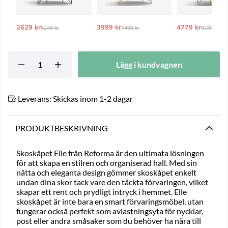
2629 kr
Ordinarie pris:
3999 kr
Ordinarie pris:
4779 kr
Ordinarie
5249 kr
7499 kr
8199 kr
Lägg i kundvagnen
Leverans:
Skickas inom 1-2 dagar
PRODUKTBESKRIVNING
Skoskåpet Elle från Reforma är den ultimata lösningen
för att skapa en stilren och organiserad hall. Med sin
nätta och eleganta design gömmer skoskåpet enkelt
undan dina skor tack vare den täckta förvaringen, vilket
skapar ett rent och prydligt intryck i hemmet. Elle
skoskåpet är inte bara en smart förvaringsmöbel, utan
fungerar också perfekt som avlastningsyta för nycklar,
post eller andra småsaker som du behöver ha nära till