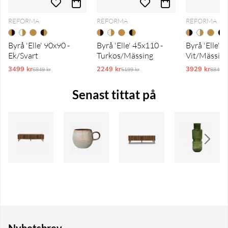
REFORMA
REFORMA
REFORMA
Byrå 'Elle' 90x90 -
Byrå 'Elle' 45x110 -
Byrå 'Elle' 
Ek/Svart
Turkos/Mässing
Vit/Mässin
3499 kr
Ordinarie pris:
2249 kr
Ordinarie pris:
3929 kr
Ordina
6849 kr
5199 kr
8849 k
Senast tittat på