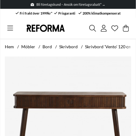
Bli företagskund – Ansök om företagsrabatt* →
Fri frakt över 1999kr*
Prisgaranti
200% klimatkompenserat
Önskelis
Antal i ön
.
Var
Anta
.
Hem
Möbler
Bord
Skrivbord
Skrivbord 'Vento' 120 cm -
Produktbilder Skrivbord 'Vento' 120 cm - Valnöt