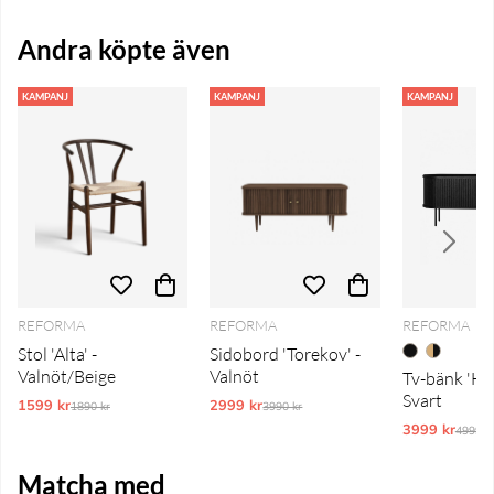
Andra köpte även
KAMPANJ
KAMPANJ
KAMPANJ
REFORMA
REFORMA
REFORMA
Stol 'Alta' -
Sidobord 'Torekov' -
Valnöt/Beige
Valnöt
Tv-bänk 'Ho
Svart
1599 kr
Ordinarie pris:
2999 kr
Ordinarie pris:
1890 kr
3990 kr
3999 kr
Ordina
4999 k
Matcha med