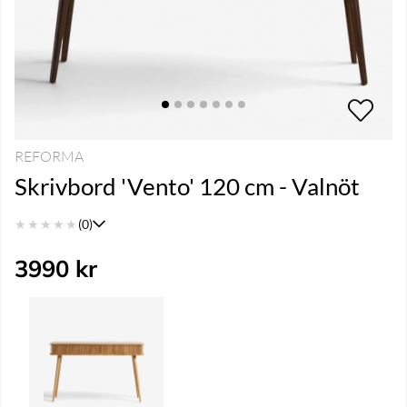
REFORMA
Skrivbord 'Vento' 120 cm - Valnöt
★
★
★
★
★
(0)
3990
kr