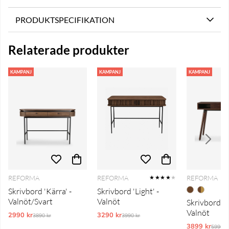
PRODUKTSPECIFIKATION
Relaterade produkter
KAMPANJ
KAMPANJ
KAMPANJ
REFORMA
REFORMA
REFORMA
★★★★
★
Skrivbord 'Kärra' -
Skrivbord 'Light' -
Valnöt/Svart
Valnöt
Skrivbord 'P
Valnöt
2990 kr
Ordinarie pris:
3290 kr
Ordinarie pris:
3890 kr
3990 kr
3899 kr
Ordina
5990 k