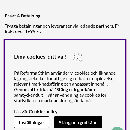
Frakt & Betalning
Trygga betalningar och leveranser via ledande partners. Fri
frakt över 1999 kr.
Dina cookies, ditt val!
På Reforma Sthlm använder vi cookies och liknande
lagringstekniker för att ge dig en bättre upplevelse,
relevant marknadsföring och anpassat innehåll.
Genom att klicka på
"Stäng och godkänn"
samtycker du till vår användning av cookies för
statistik- och marknadsföringsändamål.
Läs vår
Cookie-policy
.
Reforma Sthlm AB (org. no. 556849-2606)
Engelbrektsgatan 29
(Note! Postal address only), SE-114 32
Inställningar
Stäng och godkänn
STOCKHOLM, Sweden