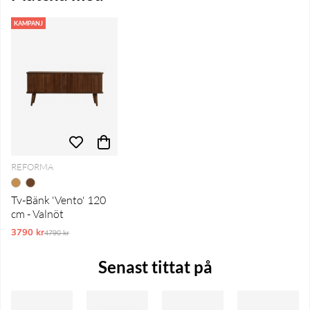
KAMPANJ
REFORMA
Tv-Bänk 'Vento' 120
cm - Valnöt
3790 kr
Ordinarie pris:
4790 kr
Senast tittat på