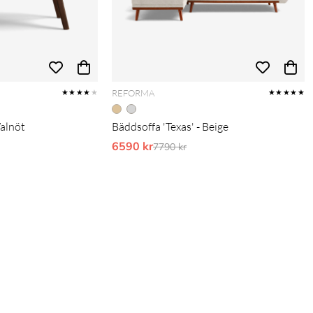
REFORMA
★★★★
★
★★★★★
Valnöt
Bäddsoffa 'Texas' - Beige
pris:
6590 kr
Ordinarie pris:
7790 kr