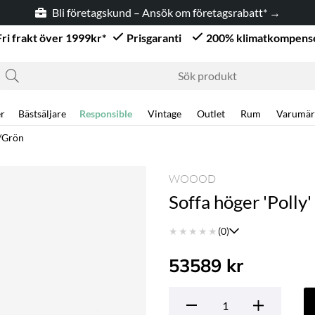
Bli företagskund – Ansök om företagsrabatt* →
Fri frakt över 1999kr*
Prisgaranti
200% klimatkompens
r
Bästsäljare
Responsible
Vintage
Outlet
Rum
Varumär
å/Grön
WOOOD
Soffa höger 'Polly'
★
★
★
★
★
(0)
53589
kr