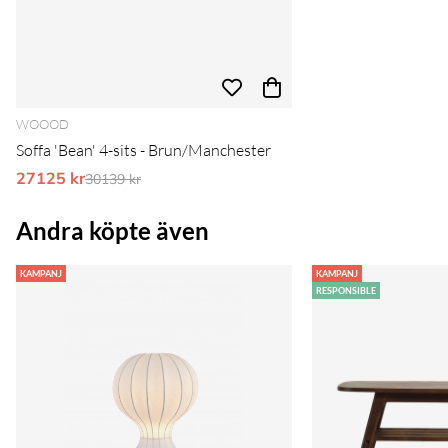
WOOOD
Soffa 'Bean' 4-sits - Brun/Manchester
27125 kr
Ordinarie pris:
30139 kr
Andra köpte även
KAMPANJ
KAMPANJ
RESPONSIBLE