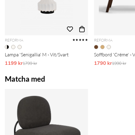
REFORMA
REFORMA
★★★★★
Lampa 'Senigallia' M - Vit/Svart
Soffbord 'Créme' - 
1199 kr
Ordinarie pris:
1790 kr
Ordinarie 
1799 kr
1990 kr
Matcha med