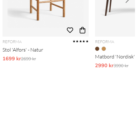
REFORMA
REFORMA
★★★★★
Stol 'Alfors' - Natur
Matbord 'Nordisk' 1
1699 kr
Ordinarie pris:
2699 kr
2990 kr
Ordinarie pr
3990 kr