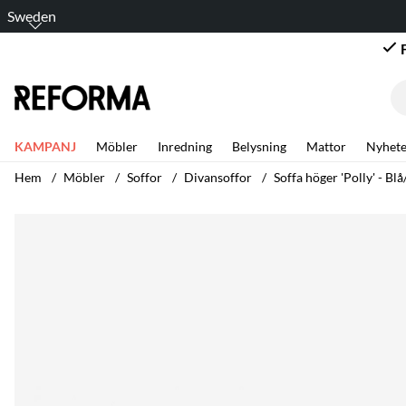
Sweden
KAMPANJ
Möbler
Inredning
Belysning
Mattor
Nyhete
Hem
Möbler
Soffor
Divansoffor
Soffa höger 'Polly' - Bl
Produktbilder Soffa höger 'Polly' - Blå/Grön