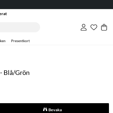
erat
Önskelis
Antal i ö
.
Va
An
.
ken
Presentkort
 - Blå/Grön
Bevaka