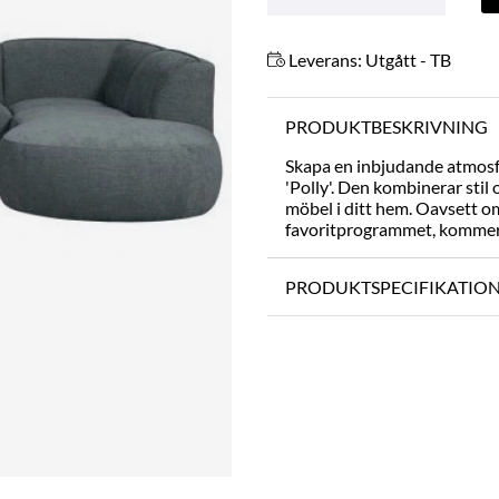
Leverans:
Utgått - TB
PRODUKTBESKRIVNING
Skapa en inbjudande atmosf
'Polly'. Den kombinerar stil
möbel i ditt hem. Oavsett om
favoritprogrammet, kommer 'P
PRODUKTSPECIFIKATIO