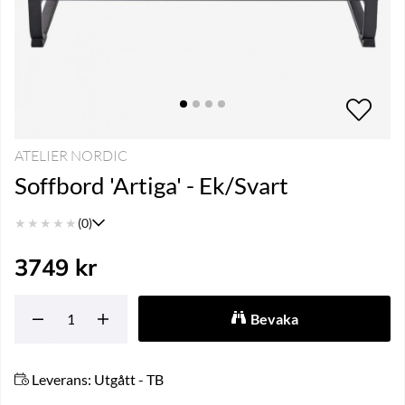
ATELIER NORDIC
Soffbord 'Artiga' - Ek/Svart
★
★
★
★
★
(0)
3749
kr
Bevaka
Leverans:
Utgått - TB