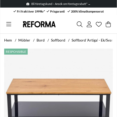
Bli företagskund – Ansök om företagsrabatt* →
Fri frakt över 1999kr*
Prisgaranti
200% klimatkompenserat
Önskelis
Antal i ön
.
Var
Anta
.
Hem
Möbler
Bord
Soffbord
Soffbord 'Artiga' - Ek/Svart
Produktbilder Soffbord 'Artiga' - Ek/Svart
RESPONSIBLE