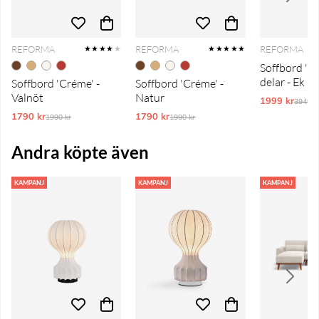
REFORMA
REFORMA
REFORMA
★★★★
★
★★★★★
Soffbord 'N
delar - Ek
Soffbord 'Créme' -
Soffbord 'Créme' -
Valnöt
Natur
1999 kr
Ordina
3949 k
1790 kr
Ordinarie pris:
1790 kr
Ordinarie pris:
1990 kr
1990 kr
Andra köpte även
KAMPANJ
KAMPANJ
KAMPANJ