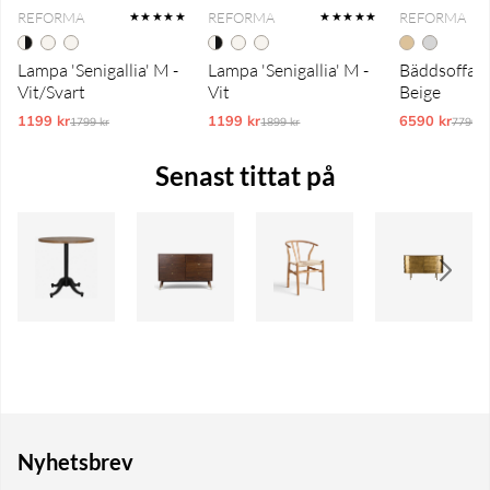
REFORMA
REFORMA
REFORMA
★★★★★
★★★★★
Lampa 'Senigallia' M -
Lampa 'Senigallia' M -
Bäddsoffa 'T
Vit/Svart
Vit
Beige
1199 kr
Ordinarie pris:
1199 kr
Ordinarie pris:
6590 kr
Ordina
1799 kr
1899 kr
7790 k
Senast tittat på
Nyhetsbrev