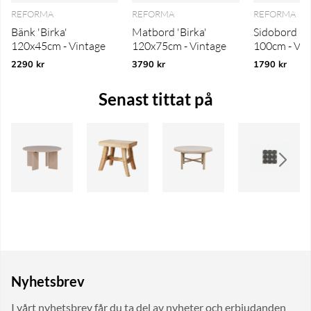
REFORMA
REFORMA
REFORMA
Bänk 'Birka'
Matbord 'Birka'
Sidobord 'Bi
120x45cm - Vintage
120x75cm - Vintage
100cm - Vin
2290 kr
3790 kr
1790 kr
Senast tittat på
Nyhetsbrev
I vårt nyhetsbrev får du ta del av nyheter och erbjudanden