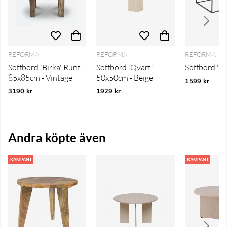
REFORMA
REFORMA
REFORMA
Soffbord 'Birka' Runt
Soffbord 'Qvart'
Soffbord 'Vit
85x85cm - Vintage
50x50cm - Beige
1599 kr
3190 kr
1929 kr
Andra köpte även
KAMPANJ
KAMPANJ