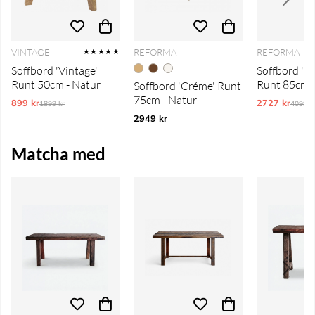
VINTAGE
REFORMA
REFORMA
★★★★★
Soffbord 'Vintage'
Soffbord 'S
Runt 50cm - Natur
Runt 85cm -
Soffbord 'Créme' Runt
75cm - Natur
899 kr
Ordinarie pris:
2727 kr
Ordina
1899 kr
4099 k
2949 kr
Matcha med