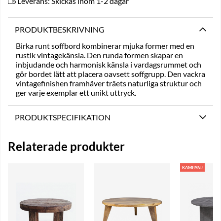
Leverans:
Skickas inom 1-2 dagar
PRODUKTBESKRIVNING
Birka runt soffbord kombinerar mjuka former med en
rustik vintagekänsla. Den runda formen skapar en
inbjudande och harmonisk känsla i vardagsrummet och
gör bordet lätt att placera oavsett soffgrupp. Den vackra
vintagefinishen framhäver träets naturliga struktur och
ger varje exemplar ett unikt uttryck.
PRODUKTSPECIFIKATION
Relaterade produkter
KAMPANJ