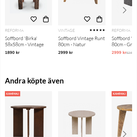
REFORMA
VINTAGE
REFORMA
★★★★★
Soffbord 'Birka'
Soffbord Vintage Runt
Soffbord 'Bi
58x58cm - Vintage
80cm - Natur
80cm - Grå
1890 kr
2999 kr
2999 kr
Ordina
6249 k
Andra köpte även
KAMPANJ
KAMPANJ