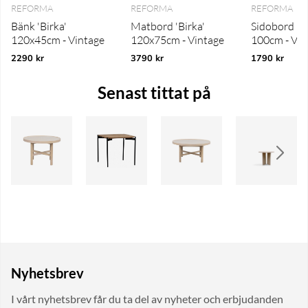
REFORMA
REFORMA
REFORMA
Bänk 'Birka'
Matbord 'Birka'
Sidobord 'Bi
120x45cm - Vintage
120x75cm - Vintage
100cm - Vin
2290 kr
3790 kr
1790 kr
Senast tittat på
Nyhetsbrev
I vårt nyhetsbrev får du ta del av nyheter och erbjudanden