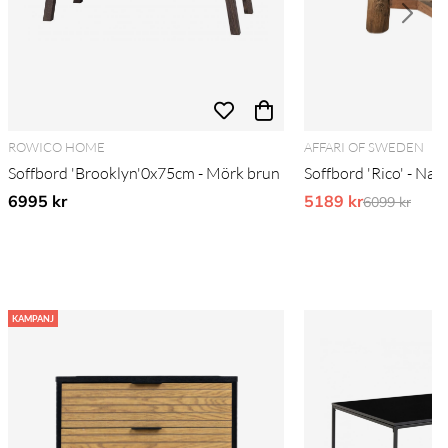
ROWICO HOME
AFFARI OF SWEDEN
Soffbord 'Brooklyn'0x75cm - Mörk brun
Soffbord 'Rico' - Nat
6995 kr
5189 kr
Ordinarie pr
6099 kr
KAMPANJ