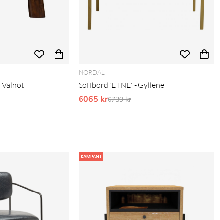
NORDAL
- Valnöt
Soffbord 'ETNE' - Gyllene
pris:
6065 kr
Ordinarie pris:
6739 kr
KAMPANJ