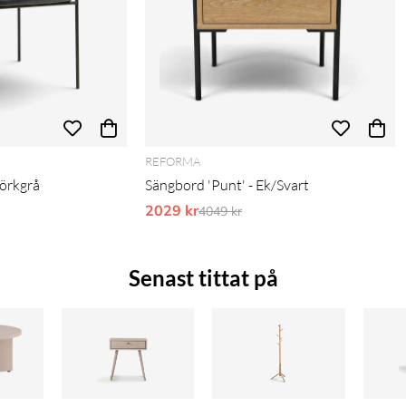
REFORMA
Mörkgrå
Sängbord 'Punt' - Ek/Svart
2029 kr
Ordinarie pris:
4049 kr
Senast tittat på