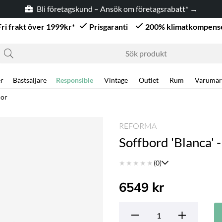
Bli företagskund – Ansök om företagsrabatt* →
Fri frakt över 1999kr*
Prisgaranti
200% klimatkompens
r
Bästsäljare
Responsible
Vintage
Outlet
Rum
Varumär
mor
REFORMA
Soffbord 'Blanca' 
★
★
★
★
★
(0)
6549
kr