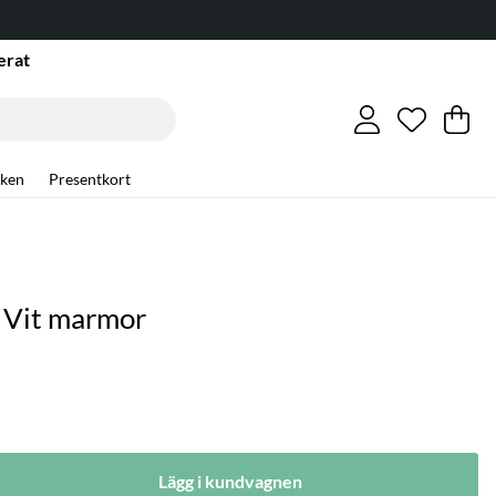
erat
Önskelis
Antal i ö
.
Va
An
.
ken
Presentkort
- Vit marmor
Lägg i kundvagnen