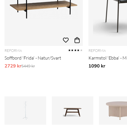
REFORMA
REFORMA
★★★★
★
Soffbord 'Frida' - Natur/Svart
Karmstol 'Ebba' - 
2729 kr
Ordinarie pris:
1090 kr
5449 kr