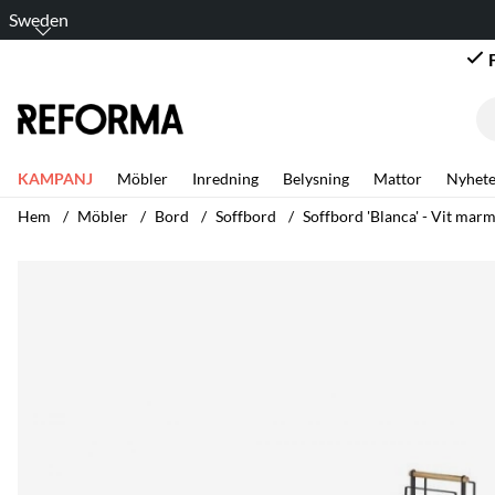
Sweden
KAMPANJ
Möbler
Inredning
Belysning
Mattor
Nyhete
Hem
Möbler
Bord
Soffbord
Soffbord 'Blanca' - Vit mar
Produktbilder Soffbord 'Blanca' - Vit marmor