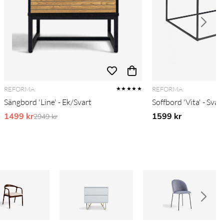
REFORMA
REFORMA
★★★★★
Sängbord 'Line' - Ek/Svart
Soffbord 'Vita' - Svar
1499 kr
Ordinarie pris:
1599 kr
2949 kr