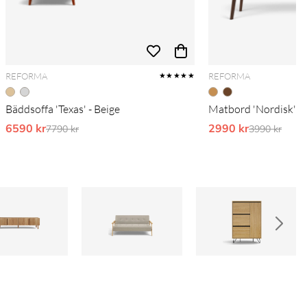
REFORMA
REFORMA
★★★★★
Bäddsoffa 'Texas' - Beige
Matbord 'Nordisk' 1
6590 kr
Ordinarie pris:
2990 kr
Ordinarie pr
7790 kr
3990 kr