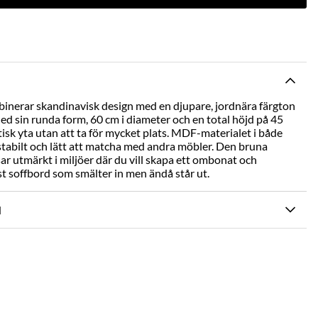
mbinerar skandinavisk design med en djupare, jordnära färgton
d sin runda form, 60 cm i diameter och en total höjd på 45
isk yta utan att ta för mycket plats. MDF-materialet i både
stabilt och lätt att matcha med andra möbler. Den bruna
sar utmärkt i miljöer där du vill skapa ett ombonat och
öst soffbord som smälter in men ändå står ut.
N