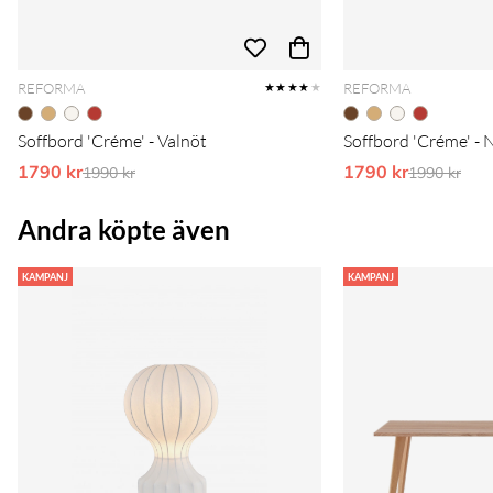
REFORMA
REFORMA
★★★★
★
Soffbord 'Créme' - Valnöt
Soffbord 'Créme' - 
1790 kr
Ordinarie pris:
1790 kr
Ordinarie 
1990 kr
1990 kr
Andra köpte även
KAMPANJ
KAMPANJ