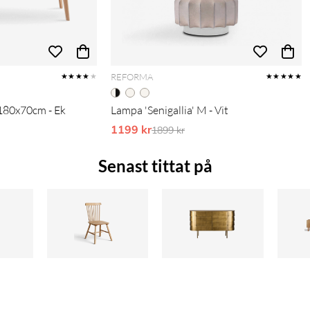
REFORMA
★★★★
★
★★★★★
180x70cm - Ek
Lampa 'Senigallia' M - Vit
pris:
1199 kr
Ordinarie pris:
1899 kr
Senast tittat på