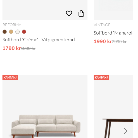
REFORMA
VINTAGE
Soffbord 'Manarola' 2
Soffbord 'Créme' - Vitpigmenterad
1990 kr
Ordinarie pr
2990 kr
1790 kr
Ordinarie pris:
1990 kr
KAMPANJ
KAMPANJ