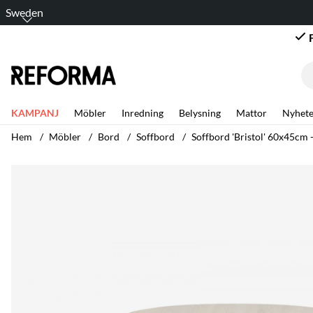
Sweden
KAMPANJ
Möbler
Inredning
Belysning
Mattor
Nyhete
Hem
Möbler
Bord
Soffbord
Soffbord 'Bristol' 60x45cm 
Produktbilder Soffbord 'Bristol' 60x45cm - Vitpigmenterad