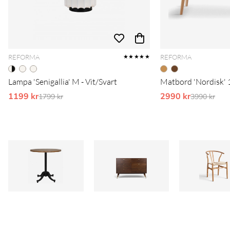
REFORMA
REFORMA
★★★★★
Lampa 'Senigallia' M - Vit/Svart
Matbord 'Nordisk' 
1199 kr
Ordinarie pris:
2990 kr
Ordinarie 
1799 kr
3990 kr