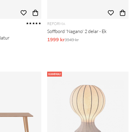
REFORMA
★★★★★
Soffbord 'Nagano' 2 delar - Ek
Natur
1999 kr
Ordinarie pris:
3949 kr
pris:
KAMPANJ