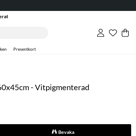
erat
Önskelis
Antal i ö
.
Va
An
.
ken
Presentkort
' 60x45cm - Vitpigmenterad
Bevaka