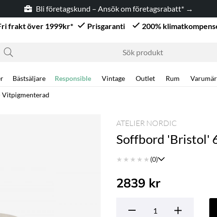
Bli företagskund – Ansök om företagsrabatt* →
Fri frakt över 1999kr*
Prisgaranti
200% klimatkompens
r
Bästsäljare
Responsible
Vintage
Outlet
Rum
Varumär
- Vitpigmenterad
ATELIER NORDIC
Soffbord 'Bristol
★
★
★
★
★
(0)
2839
kr