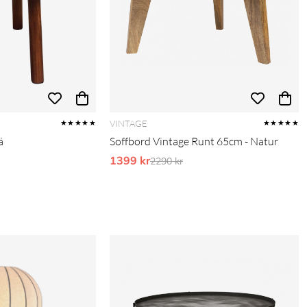
VINTAGE
★★★★★
★★★★★
ä
Soffbord Vintage Runt 65cm - Natur
pris:
1399 kr
Ordinarie pris:
2290 kr