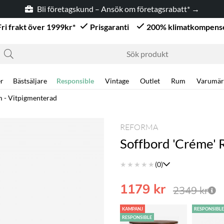
företagsrabatt* →
Fri frakt över 1999kr*
Prisgaranti
200% klimatkompens
r
Bästsäljare
Responsible
Vintage
Outlet
Rum
Varumär
m - Vitpigmenterad
REFORMA
Soffbord 'Créme' 
★
★
★
★
★
(0)
1179
kr
2349
kr
KAMPANJ
RESPONSIBL
RESPONSIBLE