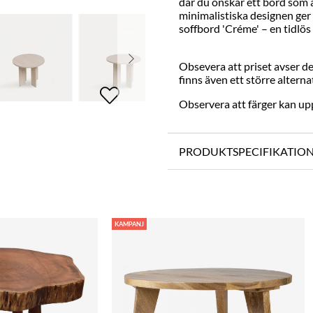
där du önskar ett bord som ä
minimalistiska designen ger
soffbord 'Créme' – en tidlös
Obsevera att priset avser de
finns även ett större altern
Observera att färger kan upp
PRODUKTSPECIFIKATIO
KAMPANJ