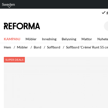
Sweden
Bli företagskund – Ansök om 
KAMPANJ
Möbler
Inredning
Belysning
Mattor
Nyhete
Hem
Möbler
Bord
Soffbord
Soffbord 'Créme' Runt 55 c
Produktbilder Soffbord 'Créme' Runt 55 cm - Vitpigmenterad
SUPER DEALS