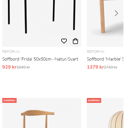
REFORMA
REFORMA
Soffbord 'Frida' 50x50cm - Natur/Svart
Soffbord 'Marble' S -
929 kr
Ordinarie pris:
1379 kr
Ordinarie pr
1849 kr
2749 kr
KAMPANJ
KAMPANJ