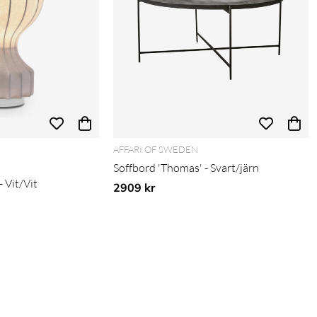
AFFARI OF SWEDEN
Soffbord 'Thomas' - Svart/järn
- Vit/Vit
2909 kr
pris: