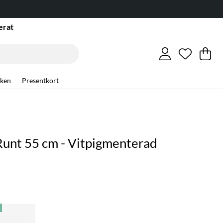
erat
Önskelis
Antal i ö
.
Va
An
.
ken
Presentkort
Runt 55 cm - Vitpigmenterad
E