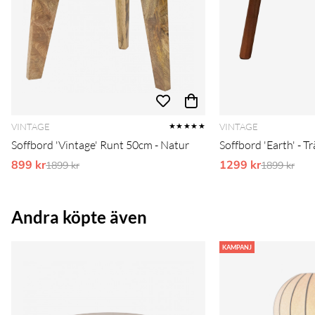
VINTAGE
VINTAGE
★★★★★
Soffbord 'Vintage' Runt 50cm - Natur
Soffbord 'Earth' - Tr
899 kr
Ordinarie pris:
1299 kr
Ordinarie 
1899 kr
1899 kr
Andra köpte även
KAMPANJ