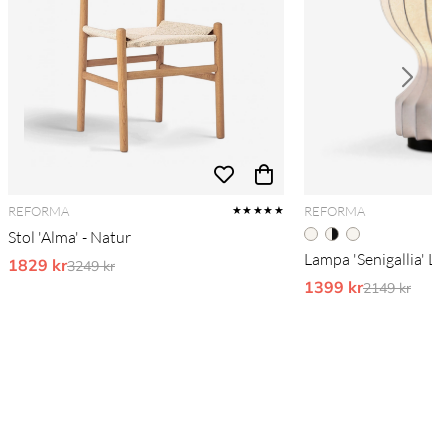
REFORMA
REFORMA
★★★★★
Stol 'Alma' - Natur
Lampa 'Senigallia' L -
1829 kr
Ordinarie pris:
3249 kr
1399 kr
Ordinarie pr
2149 kr