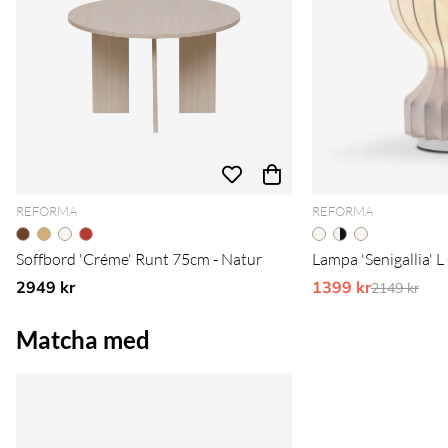
REFORMA
REFORMA
Soffbord 'Créme' Runt 75cm - Natur
Lampa 'Senigallia' L 
2949 kr
1399 kr
Ordinarie 
2149 kr
Matcha med