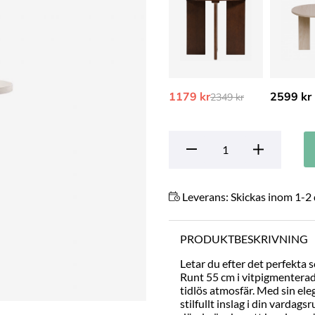
1179 kr
Ordinarie pris:
2599 kr
2349 kr
Leverans:
Skickas inom 1-2
PRODUKTBESKRIVNING
Letar du efter det perfekta 
Runt 55 cm i vitpigmenterad 
tidlös atmosfär. Med sin ele
stilfullt inslag i din varda