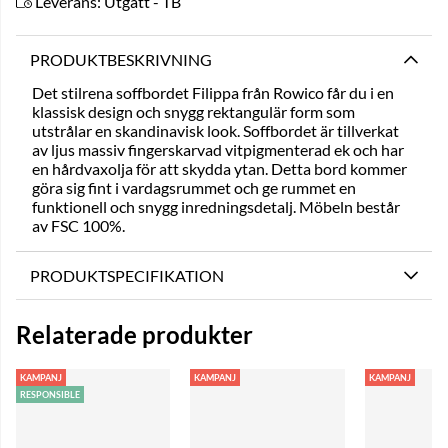
Leverans:
Utgått - TB
PRODUKTBESKRIVNING
Det stilrena soffbordet Filippa från Rowico får du i en
klassisk design och snygg rektangulär form som
utstrålar en skandinavisk look. Soffbordet är tillverkat
av ljus massiv fingerskarvad vitpigmenterad ek och har
en hårdvaxolja för att skydda ytan. Detta bord kommer
göra sig fint i vardagsrummet och ge rummet en
funktionell och snygg inredningsdetalj. Möbeln består
av FSC 100%.
PRODUKTSPECIFIKATION
Relaterade produkter
KAMPANJ
KAMPANJ
KAMPANJ
RESPONSIBLE