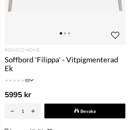
ROWICO HOME
Soffbord 'Filippa' - Vitpigmenterad
Ek
★
★
★
★
★
(0)
5995
kr
Bevaka