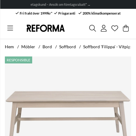
etagskund – Ansök om företagsrabatt* →
Fri frakt över 1999kr*
Prisgaranti
200% klimatkompenserat
Önskelis
Antal i ön
.
Var
Anta
.
Hem
Möbler
Bord
Soffbord
Soffbord 'Filippa' - Vitpigm
Produktbilder Soffbord 'Filippa' - Vitpigmenterad Ek
RESPONSIBLE