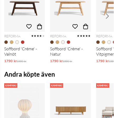
REFORMA
REFORMA
REFORMA
★★★★
★
★★★★★
Soffbord 'Créme' -
Soffbord 'Créme' -
Soffbord 'Cr
Valnöt
Natur
Vitpigment
1790 kr
Ordinarie pris:
1790 kr
Ordinarie pris:
1790 kr
Ordina
1990 kr
1990 kr
1990 k
Andra köpte även
KAMPANJ
KAMPANJ
KAMPANJ