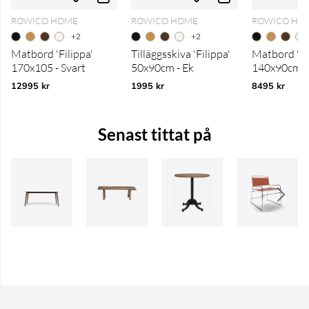
ROWICO HOME
ROWICO HOME
ROWICO HO
+2
+2
Matbord 'Filippa'
Tilläggsskiva 'Filippa'
Matbord 'Fi
170x105 - Svart
50x90cm - Ek
140x90cm -
12995 kr
1995 kr
8495 kr
Senast tittat på