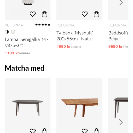
REFORMA
REFORMA
REFORMA
★★★★★
Tv-bänk 'Myshult'
Bäddsoffa 'T
200x55cm - Natur
Beige
Lampa 'Senigallia' M -
Vit/Svart
4990 kr
Ordinarie pris:
6590 kr
Ordina
6490 kr
7790 k
1199 kr
Ordinarie pris:
1799 kr
Matcha med