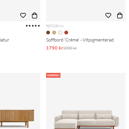
REFORMA
★★★★★
Natur
Soffbord 'Créme' - Vitpigmenterad
pris:
1790 kr
Ordinarie pris:
1990 kr
KAMPANJ