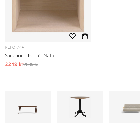
REFORMA
Sängbord 'Istria' - Natur
2249 kr
Ordinarie pris:
2839 kr