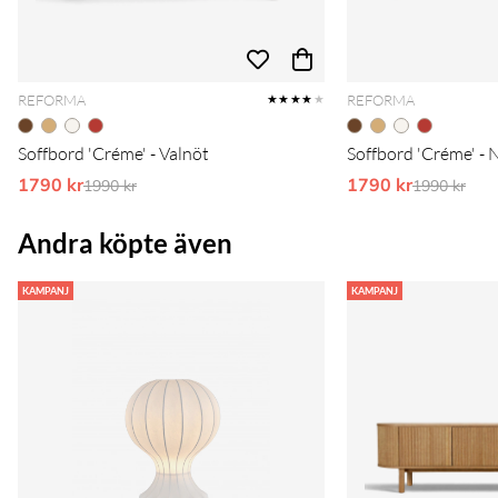
REFORMA
REFORMA
★★★★
★
Soffbord 'Créme' - Valnöt
Soffbord 'Créme' - 
1790 kr
Ordinarie pris:
1790 kr
Ordinarie 
1990 kr
1990 kr
Andra köpte även
KAMPANJ
KAMPANJ