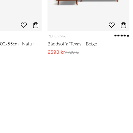
REFORMA
★★★★★
200x55cm - Natur
Bäddsoffa 'Texas' - Beige
pris:
6590 kr
Ordinarie pris:
7790 kr