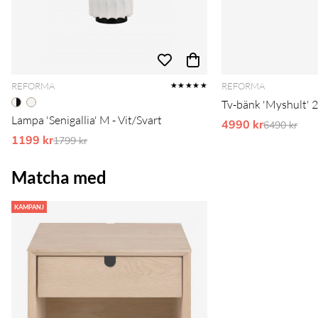
REFORMA
REFORMA
★★★★★
Tv-bänk 'Myshult' 
Lampa 'Senigallia' M - Vit/Svart
4990 kr
Ordinarie 
6490 kr
1199 kr
Ordinarie pris:
1799 kr
Matcha med
KAMPANJ