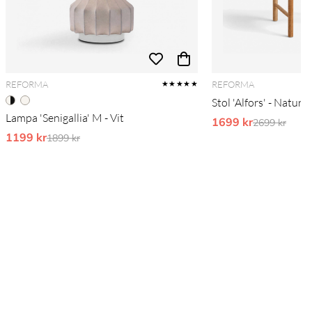
REFORMA
REFORMA
★★★★★
Stol 'Alfors' - Natur
Lampa 'Senigallia' M - Vit
1699 kr
Ordinarie pr
2699 kr
1199 kr
Ordinarie pris:
1899 kr