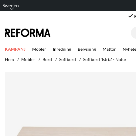
Sweden
KAMPANJ
Möbler
Inredning
Belysning
Mattor
Nyhete
Hem
Möbler
Bord
Soffbord
Soffbord 'Istria' - Natur
Produktbilder Soffbord 'Istria' - Natur