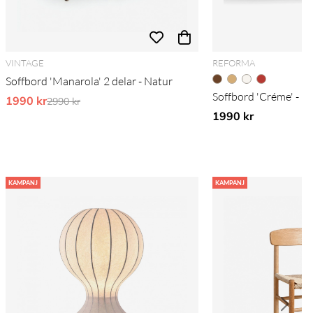
VINTAGE
REFORMA
Soffbord 'Manarola' 2 delar - Natur
Soffbord 'Créme' - R
1990 kr
Ordinarie pris:
2990 kr
1990 kr
KAMPANJ
KAMPANJ