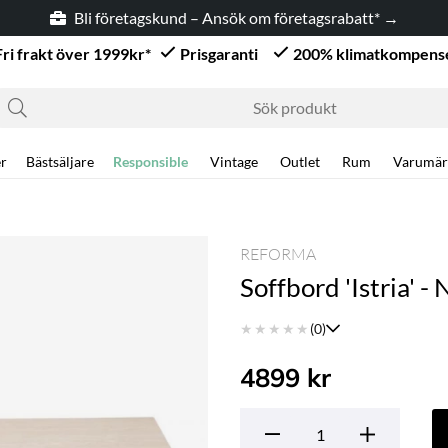
Bli företagskund – Ansök om företagsrabatt* →
Fri frakt över 1999kr*
Prisgaranti
200% klimatkompens
r
Bästsäljare
Responsible
Vintage
Outlet
Rum
Varumär
REFORMA
Soffbord 'Istria' -
★
★
★
★
★
(0)
4899
kr