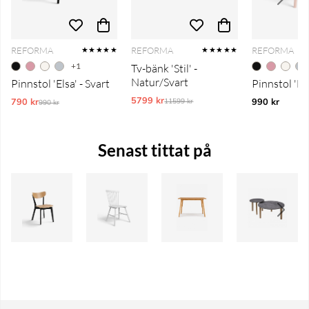
REFORMA
REFORMA
REFORMA
★★★★★
★★★★★
+1
Tv-bänk 'Stil' -
Natur/Svart
Pinnstol 'Elsa' - Svart
Pinnstol 'El
5799 kr
Ordinarie pris:
790 kr
Ordinarie pris:
990 kr
11599 kr
990 kr
Senast tittat på