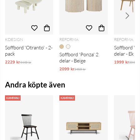
KDESIGN
REFORMA
REFORMA
Soffbord 'Otranto' - 2-
Soffbord 'N
pack
delar - Ek
Soffbord 'Ponza' 2
delar - Beige
2229 kr
Ordinarie pris:
1999 kr
Ordina
4449 kr
3949 k
2099 kr
Ordinarie pris:
2459 kr
Andra köpte även
KAMPANJ
KAMPANJ