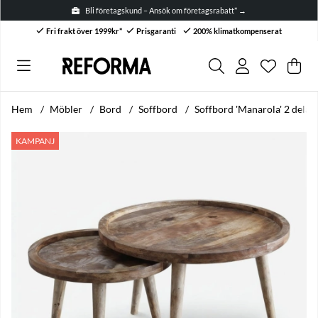
Bli företagskund – Ansök om företagsrabatt* →
Fri frakt över 1999kr*
Prisgaranti
200% klimatkompenserat
Önskelis
Antal i ön
.
Var
Anta
.
Hem
Möbler
Bord
Soffbord
Soffbord 'Manarola' 2 delar 
Produktbilder Soffbord 'Manarola' 2 delar - Natur
KAMPANJ