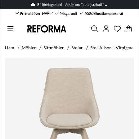
Bli företagskund – Ansök om företagsrabatt* →
Fri frakt över 1999kr*
Prisgaranti
200% klimatkompenserat
Önskelis
Antal i ön
.
Var
Anta
.
Hem
Möbler
Sittmöbler
Stolar
Stol 'Alison' - Vitpigment
Produktbilder Stol 'Alison' - Vitpigmenterad