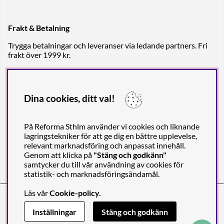
Frakt & Betalning
Trygga betalningar och leveranser via ledande partners. Fri
frakt över 1999 kr.
Dina cookies, ditt val!
På Reforma Sthlm använder vi cookies och liknande
lagringstekniker för att ge dig en bättre upplevelse,
relevant marknadsföring och anpassat innehåll.
Genom att klicka på
"Stäng och godkänn"
samtycker du till vår användning av cookies för
statistik- och marknadsföringsändamål.
Läs vår
Cookie-policy
.
Reforma Sthlm AB (org. no. 556849-2606)
Engelbrektsgatan 29
(Note! Postal address only), SE-114 32
Inställningar
Stäng och godkänn
STOCKHOLM, Sweden