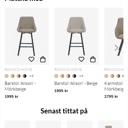
ROWICO HOME
ROWICO HOME
ROWICO HO
+9
+9
Barstol 'Alison' -
Barstol 'Alison' - Beige
Karmstol 'Al
Mörkbeige
Mörkbeige
1995 kr
1995 kr
2795 kr
Senast tittat på