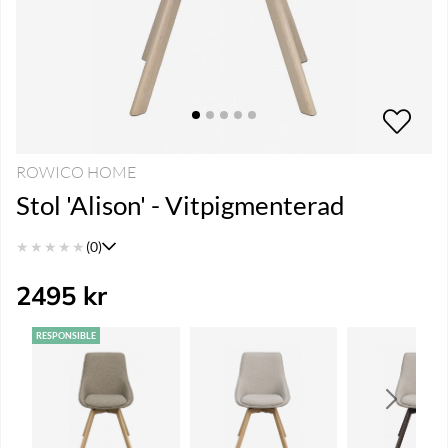
ROWICO HOME
Stol 'Alison' - Vitpigmenterad
★
★
★
★
★
(0)
2495
kr
RESPONSIBLE