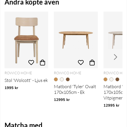
Andra köpte även
ROWICO HOME
ROWICO HOME
ROWICO HO
Stol 'Wolcott' - Ljus ek
Matbord 'Tyler' Ovalt
Matbord 'Ty
1995 kr
170x105cm - Ek
170x105cm 
Vitpigmente
12995 kr
12995 kr
Matcha med