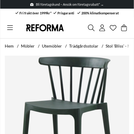
Bli företagskund – Ansök om företagsrabatt* →
Fri frakt över 1999kr*
Prisgaranti
200% klimatkompenserat
Önskelis
Antal i ön
.
Var
Anta
.
Hem
Möbler
Utemöbler
Trädgårdsstolar
Stol 'Bliss' - M
Produktbilder Stol 'Bliss' - Mörkgrön