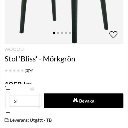
WOOOD
Stol 'Bliss' - Mörkgrön
★
★
★
★
★
(0)
1959
kr
Bevaka
Leverans:
Utgått - TB