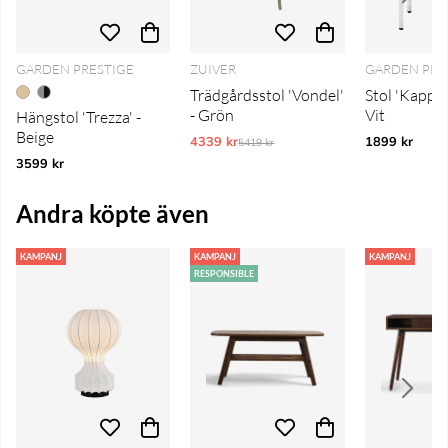
GARDEN PRESTIGE
ZUIVER
GARDEN PRE
Trädgårdsstol 'Vondel'
Stol 'Kappe
- Grön
Vit
Hängstol 'Trezza' -
Beige
4339 kr
Ordinarie pris:
1899 kr
5419 kr
3599 kr
Andra köpte även
KAMPANJ
KAMPANJ
KAMPANJ
RESPONSIBLE