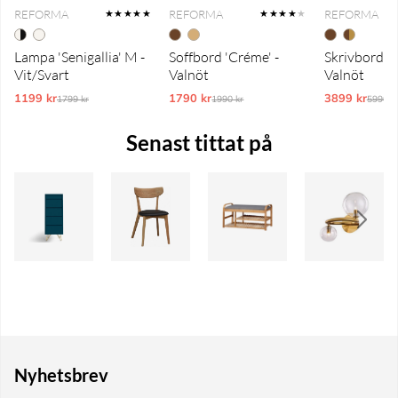
REFORMA
REFORMA
REFORMA
★★★★★
★★★★
★
Lampa 'Senigallia' M -
Soffbord 'Créme' -
Skrivbord 'P
Vit/Svart
Valnöt
Valnöt
1199 kr
Ordinarie pris:
1790 kr
Ordinarie pris:
3899 kr
Ordina
1799 kr
1990 kr
5990 k
Senast tittat på
Nyhetsbrev