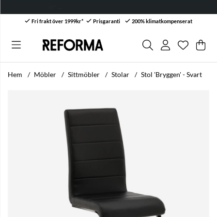
k om företagsrabatt* →
Fri frakt över 1999kr*
Prisgaranti
200% klimatkompenserat
Önskelis
Antal i ön
.
Var
Anta
.
Hem
Möbler
Sittmöbler
Stolar
Stol 'Bryggen' - Svart
Produktbilder Stol 'Bryggen' - Svart