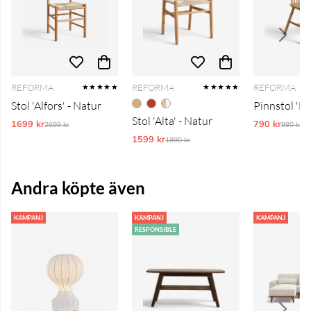
REFORMA
REFORMA
REFORMA
★★★★★
★★★★★
Stol 'Alfors' - Natur
Pinnstol 'Els
Stol 'Alta' - Natur
1699 kr
Ordinarie pris:
790 kr
Ordinar
2699 kr
990 kr
1599 kr
Ordinarie pris:
1890 kr
Andra köpte även
KAMPANJ
KAMPANJ
KAMPANJ
RESPONSIBLE