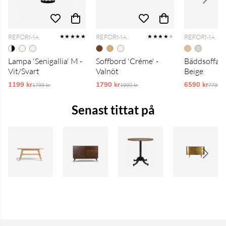
REFORMA
REFORMA
REFORMA
★★★★★
★★★★
★
Lampa 'Senigallia' M -
Soffbord 'Créme' -
Bäddsoffa 'T
Vit/Svart
Valnöt
Beige
1199 kr
Ordinarie pris:
1790 kr
Ordinarie pris:
6590 kr
Ordina
1799 kr
1990 kr
7790 k
Senast tittat på