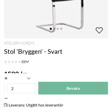
ATELIER NORDIC
Stol 'Bryggen' - Svart
★
★
★
★
★
(0)
1599
kr
Bevaka
Leverans:
Utgått hos leverantör