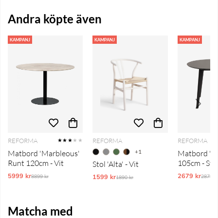
Andra köpte även
KAMPANJ
KAMPANJ
KAMPANJ
REFORMA
REFORMA
REFORMA
★★★
★★
+1
Matbord 'Marbleous'
Matbord 'Är
Runt 120cm - Vit
105cm - Sva
Stol 'Alta' - Vit
5999 kr
Ordinarie pris:
2679 kr
Ordina
1599 kr
Ordinarie pris:
8899 kr
2879 k
1890 kr
Matcha med