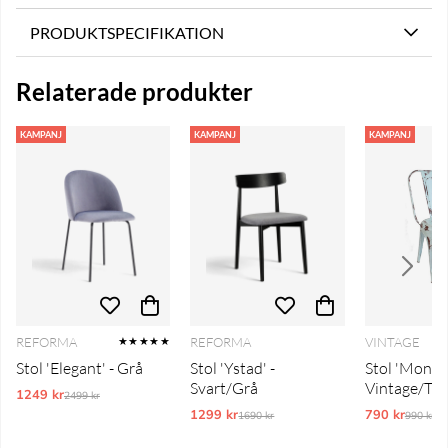
PRODUKTSPECIFIKATION
Relaterade produkter
KAMPANJ
KAMPANJ
KAMPANJ
REFORMA
REFORMA
VINTAGE
★★★★★
Stol 'Elegant' - Grå
Stol 'Ystad' -
Stol 'Montma
Svart/Grå
Vintage/Tu
1249 kr
Ordinarie pris:
2499 kr
1299 kr
Ordinarie pris:
790 kr
Ordinar
1690 kr
990 kr