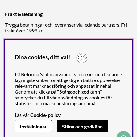
Frakt & Betalning
Trygga betalningar och leveranser via ledande partners. Fri
frakt över 1999 kr.
Dina cookies, ditt val!
På Reforma Sthlm använder vi cookies och liknande
lagringstekniker för att ge dig en bättre upplevelse,
relevant marknadsföring och anpassat innehåll.
Genom att klicka på
"Stäng och godkänn"
samtycker du till vår användning av cookies för
statistik- och marknadsföringsändamål.
Läs vår
Cookie-policy
.
Reforma Sthlm AB (org. no. 556849-2606)
Engelbrektsgatan 29
(Note! Postal address only), SE-114 32
Inställningar
Stäng och godkänn
STOCKHOLM, Sweden