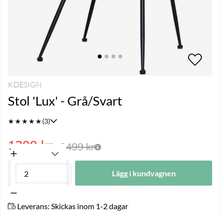
KDESIGN
Stol 'Lux' - Grå/Svart
★
★
★
★
★
(3)
1399
kr
2499
kr
Lägg i kundvagnen
Leverans:
Skickas inom 1-2 dagar