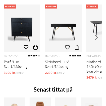
KAMPANJ
KAMPANJ
KAMPANJ
REFORMA
REFORMA
REFORMA
★★★★
★
★★★★★
Byrå 'Lux' -
Skrivbord 'Lux' -
Matbord 'Lu
Svart/Mässing
Svart/Mässing
160x90cm -
Svart/Mäss
3799 kr
Ordinarie pris:
2290 kr
Ordinarie pris:
7899 kr
3090 kr
3679 kr
Ordina
7349 k
Senast tittat på