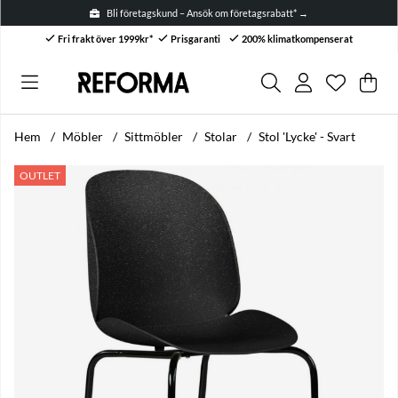
Bli företagskund – Ansök om företagsrabatt* →
Fri frakt över 1999kr*
Prisgaranti
200% klimatkompenserat
Önskelis
Antal i ön
.
Var
Anta
.
Hem
Möbler
Sittmöbler
Stolar
Stol 'Lycke' - Svart
Produktbilder Stol 'Lycke' - Svart
OUTLET