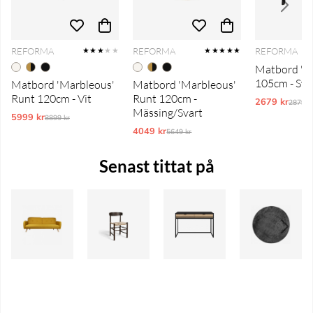
REFORMA
REFORMA
REFORMA
★★★
★★
★★★★★
Matbord 'Är
105cm - Sva
Matbord 'Marbleous'
Matbord 'Marbleous'
Runt 120cm - Vit
Runt 120cm -
2679 kr
Ordina
2879 k
Mässing/Svart
5999 kr
Ordinarie pris:
8899 kr
4049 kr
Ordinarie pris:
5649 kr
Senast tittat på