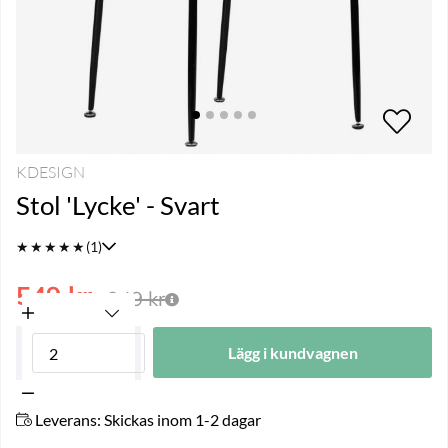
KDESIGN
Stol 'Lycke' - Svart
★
★
★
★
★
(1)
549
kr
949
kr
Lägg i kundvagnen
Leverans:
Skickas inom 1-2 dagar