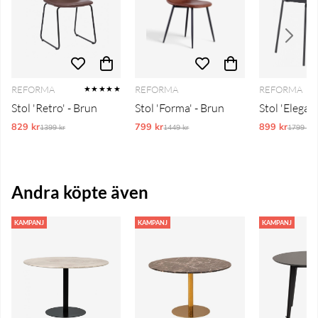
REFORMA
REFORMA
REFORMA
★★★★★
Stol 'Retro' - Brun
Stol 'Forma' - Brun
Stol 'Elegant
829 kr
Ordinarie pris:
799 kr
Ordinarie pris:
899 kr
Ordinar
1399 kr
1449 kr
1799 kr
Andra köpte även
KAMPANJ
KAMPANJ
KAMPANJ