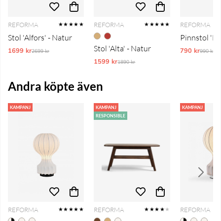
REFORMA
REFORMA
REFORMA
★★★★★
★★★★★
Stol 'Alfors' - Natur
Pinnstol 'Els
Stol 'Alta' - Natur
1699 kr
Ordinarie pris:
790 kr
Ordinar
2699 kr
990 kr
1599 kr
Ordinarie pris:
1890 kr
Andra köpte även
KAMPANJ
KAMPANJ
KAMPANJ
RESPONSIBLE
REFORMA
REFORMA
REFORMA
★★★★★
★★★★
★