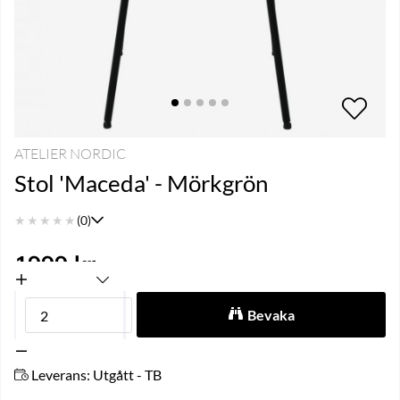
ATELIER NORDIC
Stol 'Maceda' - Mörkgrön
★
★
★
★
★
(0)
1999
kr
Bevaka
Leverans:
Utgått - TB