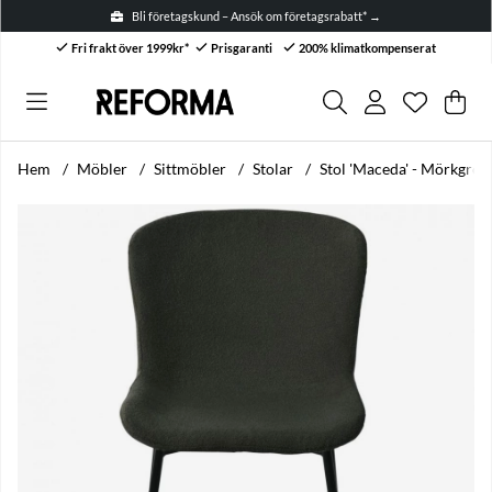
Bli företagskund – Ansök om företagsrabatt* →
Fri frakt över 1999kr*
Prisgaranti
200% klimatkompenserat
Önskelis
Antal i ön
.
Var
Anta
.
Hem
Möbler
Sittmöbler
Stolar
Stol 'Maceda' - Mörkgrön
Produktbilder Stol 'Maceda' - Mörkgrön