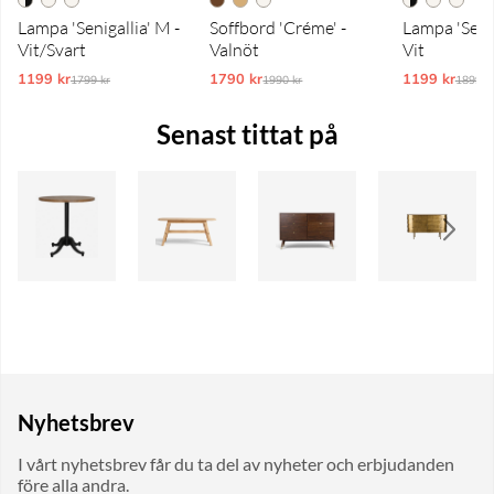
Lampa 'Senigallia' M -
Soffbord 'Créme' -
Lampa 'Senig
Vit/Svart
Valnöt
Vit
1199 kr
Ordinarie pris:
1790 kr
Ordinarie pris:
1199 kr
Ordina
1799 kr
1990 kr
1899 k
Senast tittat på
Nyhetsbrev
I vårt nyhetsbrev får du ta del av nyheter och erbjudanden
före alla andra.