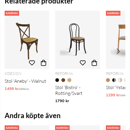
Relaterade produkter
KAMPANJ
KAMPANJ
KDESIGN
REFORMA
REFORMA
Stol 'Aneby' - Walnut
Stol 'Bistro' -
Stol 'Ystad' 
1499 kr
Ordinarie pris:
2999 kr
Rotting/Svart
1299 kr
Ordina
1690 k
1790 kr
Andra köpte även
KAMPANJ
KAMPANJ
KAMPANJ