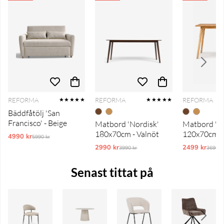
REFORMA
REFORMA
REFORMA
★★★★★
★★★★★
Bäddfåtölj 'San
Francisco' - Beige
Matbord 'Nordisk'
Matbord 'No
180x70cm - Valnöt
120x70cm -
4990 kr
Ordinarie pris:
5990 kr
2990 kr
Ordinarie pris:
2499 kr
Ordina
3990 kr
3690 k
Senast tittat på