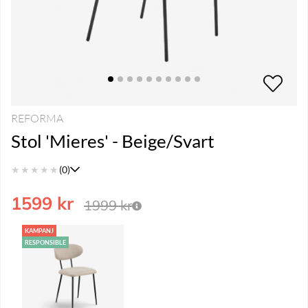
REFORMA
Stol 'Mieres' - Beige/Svart
★
★
★
★
★
(0)
1599
kr
1999
kr
KAMPANJ
RESPONSIBLE