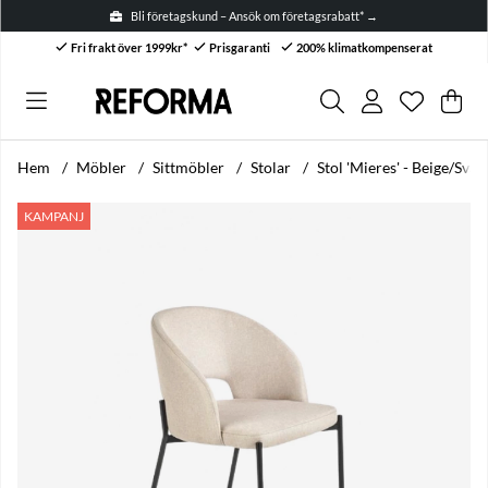
Bli företagskund – Ansök om företagsrabatt* →
Fri frakt över 1999kr*
Prisgaranti
200% klimatkompenserat
Önskelis
Antal i ön
.
Var
Anta
.
Hem
Möbler
Sittmöbler
Stolar
Stol 'Mieres' - Beige/Svar
Produktbilder Stol 'Mieres' - Beige/Svart
KAMPANJ