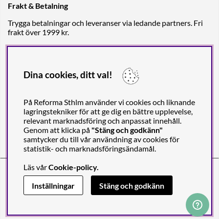
Frakt & Betalning
Trygga betalningar och leveranser via ledande partners. Fri
frakt över 1999 kr.
Dina cookies, ditt val!
På Reforma Sthlm använder vi cookies och liknande
lagringstekniker för att ge dig en bättre upplevelse,
relevant marknadsföring och anpassat innehåll.
Genom att klicka på
"Stäng och godkänn"
samtycker du till vår användning av cookies för
statistik- och marknadsföringsändamål.
Läs vår
Cookie-policy
.
Reforma Sthlm AB (org. no. 556849-2606)
Engelbrektsgatan 29
(Note! Postal address only), SE-114 32
Inställningar
Stäng och godkänn
STOCKHOLM, Sweden
© 2011-2026 Copyright Reforma Sthlm AB