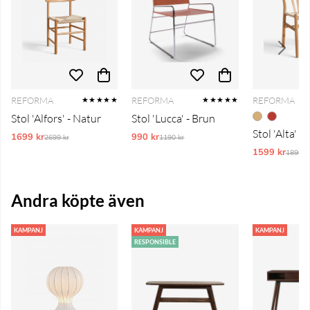
REFORMA
REFORMA
REFORMA
★★★★★
★★★★★
Stol 'Alfors' - Natur
Stol 'Lucca' - Brun
Stol 'Alta' -
1699 kr
Ordinarie pris:
990 kr
Ordinarie pris:
2699 kr
1190 kr
1599 kr
Ordina
1890 k
Andra köpte även
KAMPANJ
KAMPANJ
KAMPANJ
RESPONSIBLE