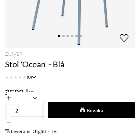
ZUIVER
Stol 'Ocean' - Blå
★
★
★
★
★
(0)
3599
kr
Bevaka
Leverans:
Utgått - TB