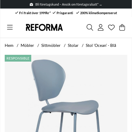
Bli företagskund – Ansök om företagsrabatt* →
Fri frakt över 1999kr*
Prisgaranti
200% klimatkompenserat
Önskelis
Antal i ön
.
Var
Anta
.
Hem
Möbler
Sittmöbler
Stolar
Stol 'Ocean' - Blå
Produktbilder Stol 'Ocean' - Blå
RESPONSIBLE