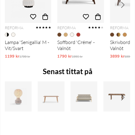
REFORMA
REFORMA
REFORMA
★★★★★
★★★★
★
Lampa 'Senigallia' M -
Soffbord 'Créme' -
Skrivbord 'P
Vit/Svart
Valnöt
Valnöt
1199 kr
Ordinarie pris:
1790 kr
Ordinarie pris:
3899 kr
Ordina
1799 kr
1990 kr
5990 k
Senast tittat på