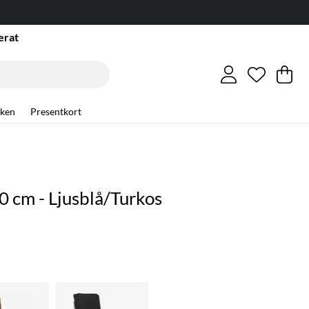
erat
Önskelis
Antal i ö
.
Va
An
.
ken
Presentkort
50 cm - Ljusblå/Turkos