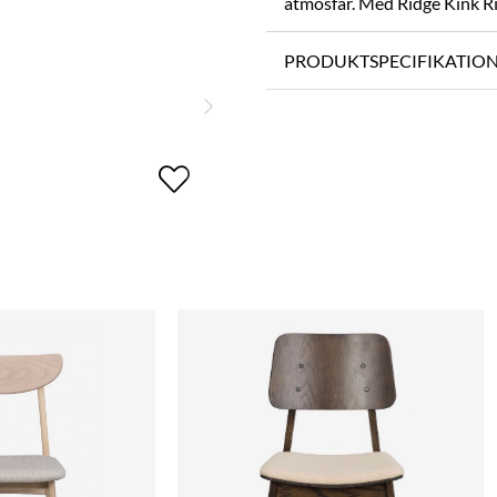
atmosfär. Med Ridge Kink Rib
PRODUKTSPECIFIKATIO