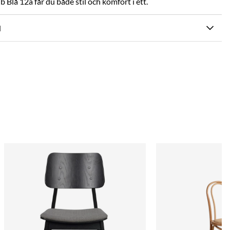
 Blå 12a får du både stil och komfort i ett.
N