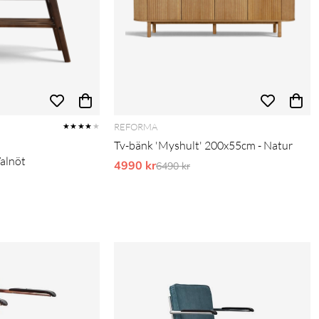
REFORMA
★★★★
★
Tv-bänk 'Myshult' 200x55cm - Natur
Valnöt
4990 kr
Ordinarie pris:
6490 kr
pris: