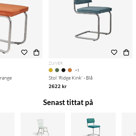
ZUIVER
+1
Orange
Stol 'Ridge Kink' - Blå
2622 kr
Senast tittat på