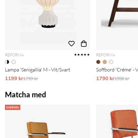
REFORMA
REFORMA
★★★★★
Lampa 'Senigallia' M - Vit/Svart
Soffbord 'Créme' - 
1199 kr
Ordinarie pris:
1790 kr
Ordinarie 
1799 kr
1990 kr
Matcha med
KAMPANJ