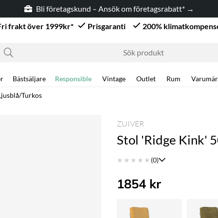
Bli företagskund – Ansök om företagsrabatt* →
Fri frakt över 1999kr*
Prisgaranti
200% klimatkompens
r
Bästsäljare
Responsible
Vintage
Outlet
Rum
Varumär
 Ljusblå/Turkos
ZUIVER
Stol 'Ridge Kink' 
★
★
★
★
★
(0)
1854
kr