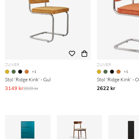
ZUIVER
ZUIVER
+1
+1
Stol 'Ridge Kink' - Gul
Stol 'Ridge Kink' - 
3149 kr
Ordinarie pris:
2622 kr
3939 kr