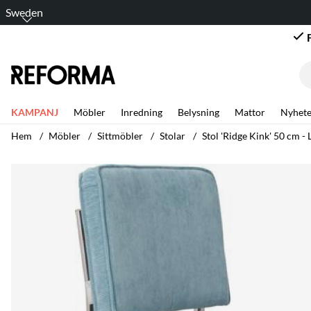
Sweden
KAMPANJ
Möbler
Inredning
Belysning
Mattor
Nyhete
Hem
Möbler
Sittmöbler
Stolar
Stol 'Ridge Kink' 50 cm -
Produktbilder Stol 'Ridge Kink' 50 cm - Ljusblå/Turkos