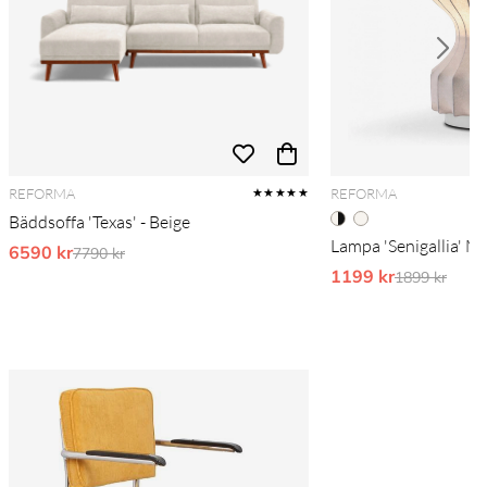
REFORMA
REFORMA
★★★★★
Bäddsoffa 'Texas' - Beige
Lampa 'Senigallia' M -
6590 kr
Ordinarie pris:
7790 kr
1199 kr
Ordinarie pr
1899 kr