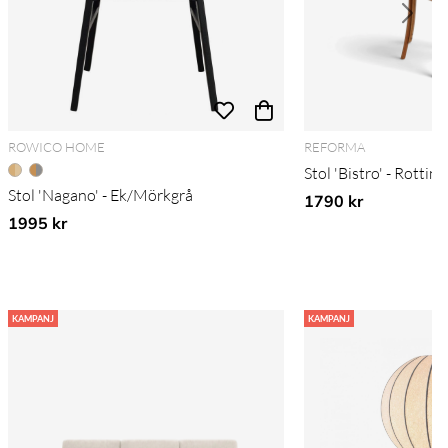
ROWICO HOME
REFORMA
Stol 'Bistro' - Rottin
Stol 'Nagano' - Ek/Mörkgrå
1790 kr
1995 kr
KAMPANJ
KAMPANJ