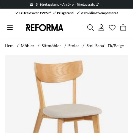
Bli företagskund – Ansök om företagsrabatt* →
Fri frakt över 1999kr*
Prisgaranti
200% klimatkompenserat
Önskelis
Antal i ön
.
Var
Anta
.
Hem
Möbler
Sittmöbler
Stolar
Stol 'Saba' - Ek/Beige
Produktbilder Stol 'Saba' - Ek/Beige