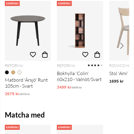
KAMPANJ
KAMPANJ
REFORMA
REFORMA
ROWICO HO
★★★★
★
Bokhylla 'Colin'
Stol 'Ami' - 
60x210 - Valnöt/Svart
Matbord 'Ärsjö' Runt
1695 kr
105cm - Svart
3499 kr
Ordinarie pris:
4999 kr
2679 kr
Ordinarie pris:
2879 kr
Matcha med
KAMPANJ
KAMPANJ