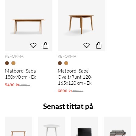
REFORMA
REFORMA
Matbord 'Saba'
Matbord 'Saba'
180x90 cm - Ek
Ovalt/Runt 120-
165x120 cm - Ek
5490 kr
Ordinarie pris:
5990 kr
6890 kr
Ordinarie pris:
7990 kr
Senast tittat på