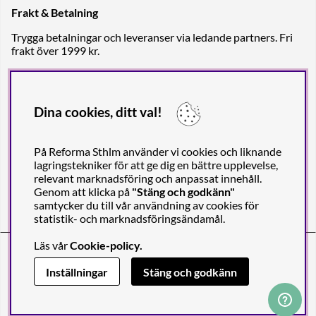
Frakt & Betalning
Trygga betalningar och leveranser via ledande partners. Fri
frakt över 1999 kr.
Dina cookies, ditt val!
På Reforma Sthlm använder vi cookies och liknande
lagringstekniker för att ge dig en bättre upplevelse,
relevant marknadsföring och anpassat innehåll.
Genom att klicka på
"Stäng och godkänn"
samtycker du till vår användning av cookies för
statistik- och marknadsföringsändamål.
Läs vår
Cookie-policy
.
Reforma Sthlm AB (org. no. 556849-2606)
Engelbrektsgatan 29
(Note! Postal address only), SE-114 32
Inställningar
Stäng och godkänn
STOCKHOLM, Sweden
© 2011-2026 Copyright Reforma Sthlm AB