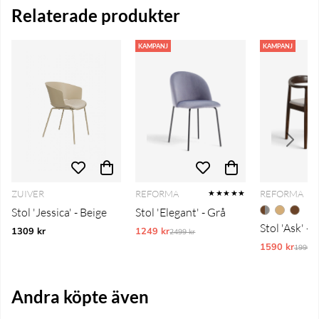
Relaterade produkter
KAMPANJ
KAMPANJ
ZUIVER
REFORMA
REFORMA
★★★★★
Stol 'Jessica' - Beige
Stol 'Elegant' - Grå
Stol 'Ask' -
1309 kr
1249 kr
Ordinarie pris:
2499 kr
1590 kr
Ordina
1990 k
Andra köpte även