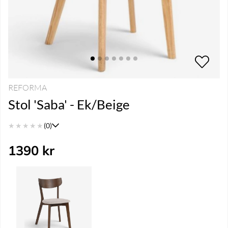
REFORMA
Stol 'Saba' - Ek/Beige
★
★
★
★
★
(0)
1390
kr