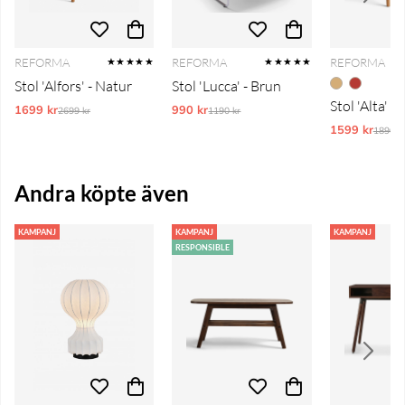
REFORMA
REFORMA
REFORMA
★★★★★
★★★★★
Stol 'Alfors' - Natur
Stol 'Lucca' - Brun
Stol 'Alta' -
1699 kr
Ordinarie pris:
990 kr
Ordinarie pris:
2699 kr
1190 kr
1599 kr
Ordina
1890 k
Andra köpte även
KAMPANJ
KAMPANJ
KAMPANJ
RESPONSIBLE