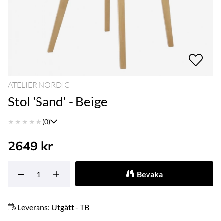
ATELIER NORDIC
Stol 'Sand' - Beige
★
★
★
★
★
(0)
2649
kr
Bevaka
Leverans:
Utgått - TB