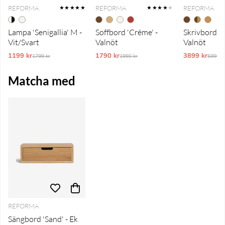
REFORMA
REFORMA
REFORMA
★★★★★
★★★★
★
Lampa 'Senigallia' M -
Soffbord 'Créme' -
Skrivbord 'P
Vit/Svart
Valnöt
Valnöt
1199 kr
Ordinarie pris:
1790 kr
Ordinarie pris:
3899 kr
Ordina
1799 kr
1990 kr
5990 k
Matcha med
REFORMA
Sängbord 'Sand' - Ek