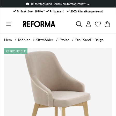
Bli företagskund – Ansök om företagsrabatt* →
Fri frakt över 1999kr*
Prisgaranti
200% klimatkompenserat
Önskelis
Antal i ön
.
Var
Anta
.
Hem
Möbler
Sittmöbler
Stolar
Stol 'Sand' - Beige
Produktbilder Stol 'Sand' - Beige
RESPONSIBLE