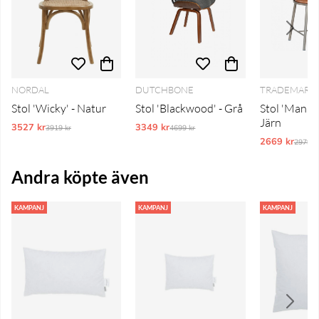
NORDAL
DUTCHBONE
TRADEMARK 
Stol 'Wicky' - Natur
Stol 'Blackwood' - Grå
Stol 'Manhat
Järn
3527 kr
Ordinarie pris:
3349 kr
Ordinarie pris:
3919 kr
4699 kr
2669 kr
Ordina
2979 k
Andra köpte även
KAMPANJ
KAMPANJ
KAMPANJ