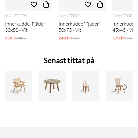
SVANEFORS
SVANEFORS
SVANEFORS
Innerkudde 'Fjäder'
Innerkudde 'Fjäder'
Innerkudde 
30x50 - Vit
50x75 - Vit
45x45 - Vit
139 kr
Ordinarie pris:
249 kr
Ordinarie pris:
179 kr
Ordinar
199 kr
349 kr
249 kr
Senast tittat på