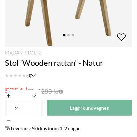
MADAM STOLTZ
Stol 'Wooden rattan' - Natur
★
★
★
★
★
(0)
5354
kr
6299
kr
Lägg i kundvagnen
Leverans:
Skickas inom 1-2 dagar