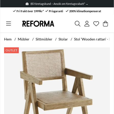
Bli företagskund – Ansök om företagsrabatt* →
Fri frakt över 1999kr*
Prisgaranti
200% klimatkompenserat
Önskelis
Antal i ön
.
Var
Anta
.
Hem
Möbler
Sittmöbler
Stolar
Stol 'Wooden rattan' - Na
Produktbilder Stol 'Wooden rattan' - Natur
OUTLET