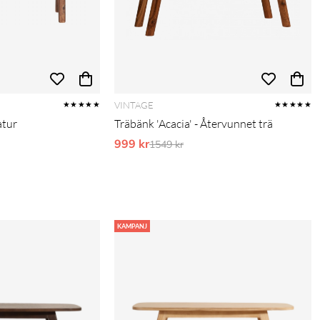
VINTAGE
★★★★★
★★★★★
atur
Träbänk 'Acacia' - Återvunnet trä
999 kr
Ordinarie pris:
1549 kr
KAMPANJ