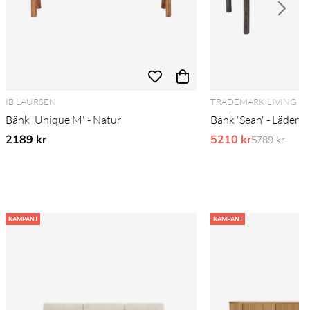
IB LAURSEN
TRADEMARK LIVING
Bänk 'Unique M' - Natur
Bänk 'Sean' - Läder/J
2189 kr
5210 kr
Ordinarie pr
5789 kr
KAMPANJ
KAMPANJ