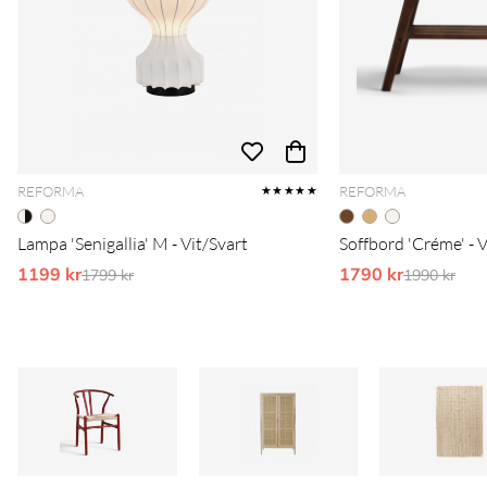
REFORMA
REFORMA
★★★★★
Lampa 'Senigallia' M - Vit/Svart
Soffbord 'Créme' - 
1199 kr
Ordinarie pris:
1790 kr
Ordinarie 
1799 kr
1990 kr