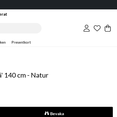
erat
Önskelis
Antal i ö
.
Va
An
.
ken
Presentkort
' 140 cm - Natur
Bevaka