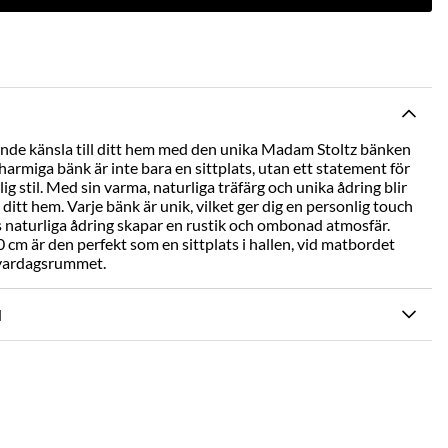
nde känsla till ditt hem med den unika Madam Stoltz bänken
armiga bänk är inte bara en sittplats, utan ett statement för
g stil. Med sin varma, naturliga träfärg och unika ådring blir
 ditt hem. Varje bänk är unik, vilket ger dig en personlig touch
s naturliga ådring skapar en rustik och ombonad atmosfär.
 är den perfekt som en sittplats i hallen, vid matbordet
i vardagsrummet.
N