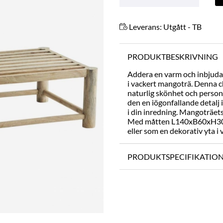
Leverans:
Utgått - TB
PRODUKTBESKRIVNING
Addera en varm och inbjuda
i vackert mangoträ. Denna ch
naturlig skönhet och personli
den en iögonfallande detalj i
i din inredning. Mangoträet
Med måtten L140xB60xH30 cm
eller som en dekorativ yta 
PRODUKTSPECIFIKATIO