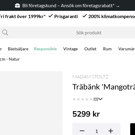
Bli företagskund – Ansök om företagsrabatt* →
Fri frakt över 1999kr*
Prisgaranti
200% klimatkompens
r
Bästsäljare
Responsible
Vintage
Outlet
Rum
Varumär
 cm - Natur
MADAM STOLTZ
Träbänk 'Mangoträ
★
★
★
★
★
(0)
5299
kr