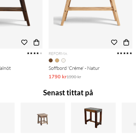
REFORMA
★★★★
★
★★★★★
Valnöt
Soffbord 'Créme' - Natur
pris:
1790 kr
Ordinarie pris:
1990 kr
Senast tittat på