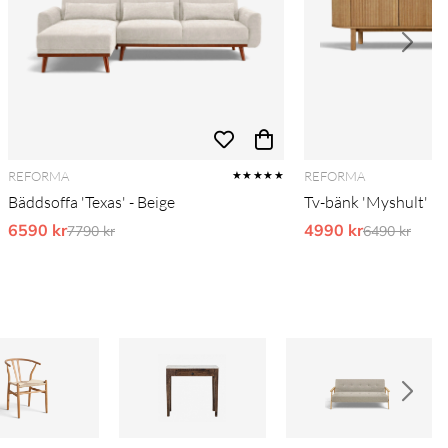
REFORMA
REFORMA
★★★★★
Bäddsoffa 'Texas' - Beige
Tv-bänk 'Myshult' 2
6590 kr
Ordinarie pris:
4990 kr
Ordinarie pr
7790 kr
6490 kr