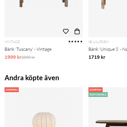
VINTAGE
IB LAURSEN
★★★★★
Bänk 'Tuscany' - Vintage
Bänk 'Unique S' - N
1999 kr
Ordinarie pris:
1719 kr
2899 kr
Andra köpte även
KAMPANJ
KAMPANJ
RESPONSIBLE