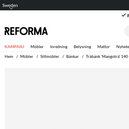
Sweden
KAMPANJ
Möbler
Inredning
Belysning
Mattor
Nyhete
Hem
Möbler
Sittmöbler
Bänkar
Träbänk 'Mangoträ' 140
Produktbilder Träbänk 'Mangoträ' 140 cm - Natur