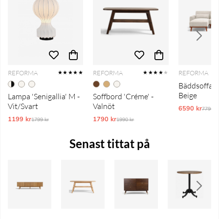
REFORMA
REFORMA
REFORMA
★★★★★
★★★★
★
Bäddsoffa 'T
Beige
Lampa 'Senigallia' M -
Soffbord 'Créme' -
Vit/Svart
Valnöt
6590 kr
Ordina
7790 k
1199 kr
Ordinarie pris:
1790 kr
Ordinarie pris:
1799 kr
1990 kr
Senast tittat på