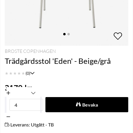
BROSTE COPENHAGEN
Trädgårdsstol 'Eden' - Beige/grå
★
★
★
★
★
(0)
3179
kr
Bevaka
Leverans:
Utgått - TB