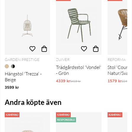
GARDEN PRESTIGE
ZUIVER
REFORMA
Trädgårdsstol 'Vondel'
Stol 'Countr
- Grön
Natur/Svart
Hängstol 'Trezza' -
Beige
4339 kr
Ordinarie pris:
1579 kr
Ordina
5419 kr
2249 k
3599 kr
Andra köpte även
KAMPANJ
KAMPANJ
KAMPANJ
RESPONSIBLE