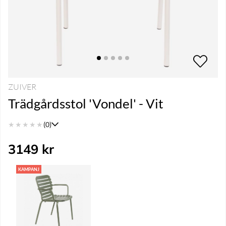
ZUIVER
Trädgårdsstol 'Vondel' - Vit
★
★
★
★
★
(0)
3149
kr
KAMPANJ