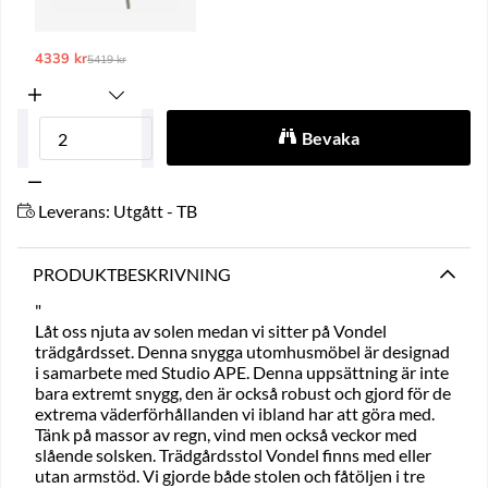
4339 kr
Ordinarie pris:
5419 kr
Bevaka
Leverans:
Utgått - TB
PRODUKTBESKRIVNING
"
Låt oss njuta av solen medan vi sitter på Vondel
trädgårdsset. Denna snygga utomhusmöbel är designad
i samarbete med Studio APE. Denna uppsättning är inte
bara extremt snygg, den är också robust och gjord för de
extrema väderförhållanden vi ibland har att göra med.
Tänk på massor av regn, vind men också veckor med
slående solsken. Trädgårdsstol Vondel finns med eller
utan armstöd. Vi gjorde både stolen och fåtöljen i tre