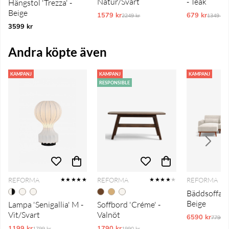
Natur/Svart
- Teak
Hängstol 'Trezza' -
Beige
1579 kr
Ordinarie pris:
679 kr
Ordinar
2249 kr
1349 kr
3599 kr
Andra köpte även
KAMPANJ
KAMPANJ
KAMPANJ
RESPONSIBLE
REFORMA
REFORMA
REFORMA
★★★★★
★★★★
★
Bäddsoffa 'T
Beige
Lampa 'Senigallia' M -
Soffbord 'Créme' -
Vit/Svart
Valnöt
6590 kr
Ordina
7790 k
1199 kr
Ordinarie pris:
1790 kr
Ordinarie pris:
1799 kr
1990 kr