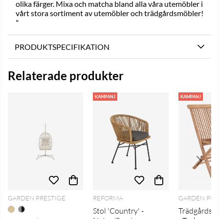
olika färger. Mixa och matcha bland alla våra utemöbler i
vårt stora sortiment av utemöbler och trädgårdsmöbler!
"
PRODUKTSPECIFIKATION
Relaterade produkter
KAMPANJ
KAMPANJ
GARDEN PRESTIGE
REFORMA
GARDEN PRE
Stol 'Country' -
Trädgårdssto