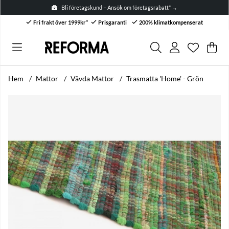
Bli företagskund – Ansök om företagsrabatt* →
Fri frakt över 1999kr*
Prisgaranti
200% klimatkompenserat
Önskelis
Antal i ön
.
Var
Anta
.
Hem
Mattor
Vävda Mattor
Trasmatta 'Home' - Grön
Produktbilder Trasmatta 'Home' - Grön