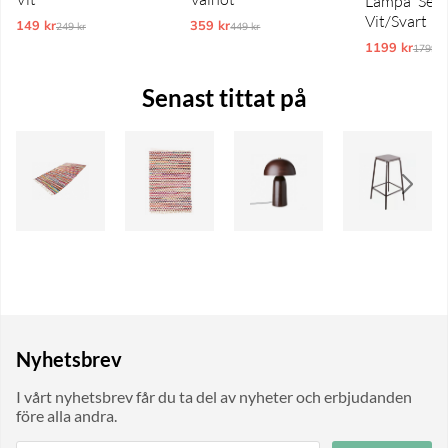
Lampa 'Senig
Vit/Svart
149 kr
Ordinarie pris:
359 kr
Ordinarie pris:
249 kr
449 kr
1199 kr
Ordina
1799 k
Senast tittat på
Nyhetsbrev
I vårt nyhetsbrev får du ta del av nyheter och erbjudanden
före alla andra.