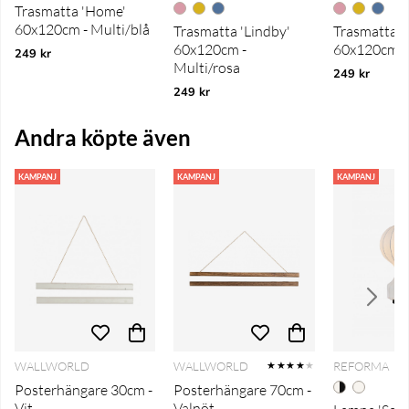
Trasmatta 'Home'
60x120cm - Multi/blå
Trasmatta 'Lindby'
Trasmatta '
60x120cm -
60x120cm - 
249 kr
Multi/rosa
249 kr
249 kr
Andra köpte även
KAMPANJ
KAMPANJ
KAMPANJ
WALLWORLD
WALLWORLD
REFORMA
★★★★
★
Posterhängare 30cm -
Posterhängare 70cm -
Vit
Valnöt