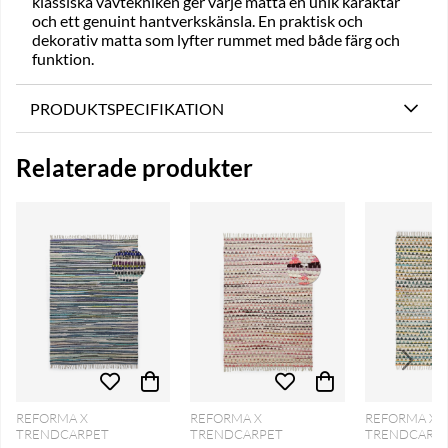
klassiska vävtekniken ger varje matta en unik karaktär
och ett genuint hantverkskänsla. En praktisk och
dekorativ matta som lyfter rummet med både färg och
funktion.
PRODUKTSPECIFIKATION
Relaterade produkter
REFORMA X
REFORMA X
REFORMA X
TRENDCARPET
TRENDCARPET
TRENDCARP