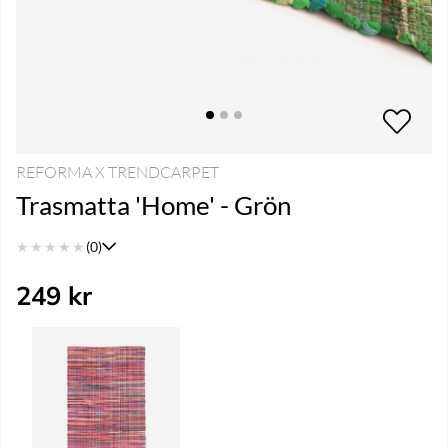
REFORMA X TRENDCARPET
Trasmatta 'Home' - Grön
★
★
★
★
★
(0)
249
kr