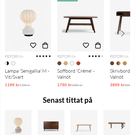
REFORMA
REFORMA
REFORMA
★★★★★
★★★★
★
Lampa 'Senigallia' M -
Soffbord 'Créme' -
Skrivbord 'P
Vit/Svart
Valnöt
Valnöt
1199 kr
Ordinarie pris:
1790 kr
Ordinarie pris:
3899 kr
Ordina
1799 kr
1990 kr
5990 k
Senast tittat på