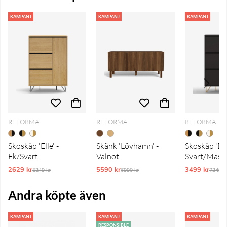
KAMPANJ
KAMPANJ
KAMPANJ
REFORMA
REFORMA
REFORMA
Skoskåp 'Elle' -
Skänk 'Lövhamn' -
Skoskåp 'Elle
Ek/Svart
Valnöt
Svart/Mäss
2629 kr
Ordinarie pris:
5590 kr
Ordinarie pris:
3499 kr
Ordina
5249 kr
6990 kr
7349 k
Andra köpte även
KAMPANJ
KAMPANJ
KAMPANJ
RESPONSIBLE