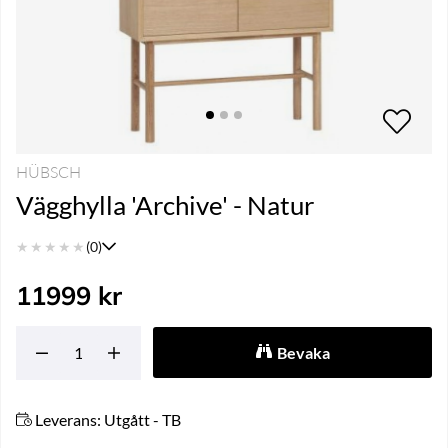
HÜBSCH
Vägghylla 'Archive' - Natur
★
★
★
★
★
(0)
11999
kr
Bevaka
Leverans:
Utgått - TB