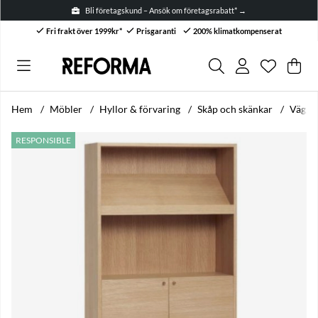
Bli företagskund – Ansök om företagsrabatt* →
Fri frakt över 1999kr*
Prisgaranti
200% klimatkompenserat
Önskelis
Antal i ön
.
Var
Anta
.
Hem
Möbler
Hyllor & förvaring
Skåp och skänkar
Vägghy
Produktbilder Vägghylla 'Archive' - Natur
RESPONSIBLE