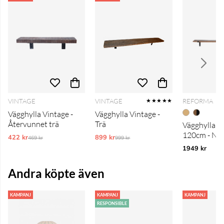
VINTAGE
VINTAGE
REFORMA
★★★★★
Vägghylla Vintage -
Vägghylla Vintage -
Återvunnet trä
Trä
Vägghylla 'F
120cm - Na
422 kr
Ordinarie pris:
899 kr
Ordinarie pris:
469 kr
999 kr
1949 kr
Andra köpte även
KAMPANJ
KAMPANJ
KAMPANJ
RESPONSIBLE