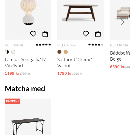
REFORMA
REFORMA
REFORMA
★★★★★
★★★★
★
Bäddsoffa 'T
Beige
Lampa 'Senigallia' M -
Soffbord 'Créme' -
Vit/Svart
Valnöt
6590 kr
Ordina
7790 k
1199 kr
Ordinarie pris:
1790 kr
Ordinarie pris:
1799 kr
1990 kr
Matcha med
KAMPANJ