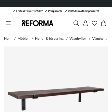
Fri frakt över 1999kr*
Prisgaranti
200% klimatkompenserat
Önskelis
Antal i ön
.
Var
Anta
.
Hem
Möbler
Hyllor & förvaring
Vägghyllor
Vägghylla 'F
Produktbilder Vägghylla 'Factory' 80cm - Natur