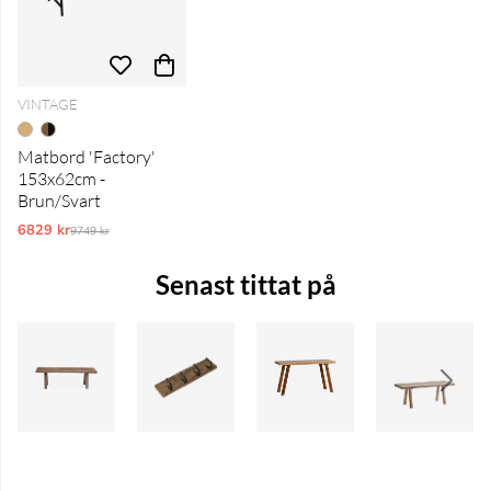
VINTAGE
Matbord 'Factory'
153x62cm -
Brun/Svart
6829 kr
Ordinarie pris:
9749 kr
Senast tittat på