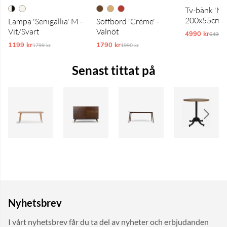
Tv-bänk 'My
200x55cm -
Lampa 'Senigallia' M -
Soffbord 'Créme' -
Vit/Svart
Valnöt
4990 kr
Ordina
6490 k
1199 kr
Ordinarie pris:
1790 kr
Ordinarie pris:
1799 kr
1990 kr
Senast tittat på
Nyhetsbrev
I vårt nyhetsbrev får du ta del av nyheter och erbjudanden