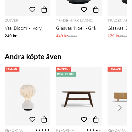
ZUIVER
TRADEMARK LIVING
TRADEMARK 
Vas 'Bloom' - Ivory
Glasvas 'Noel' - Grå
Glasvas 'Sha
249 kr
449 kr
Ordinarie pris:
179 kr
Ordinar
499 kr
199 kr
Andra köpte även
KAMPANJ
KAMPANJ
KAMPANJ
RESPONSIBLE
REFORMA
REFORMA
REFORMA
★★★★★
★★★★
★