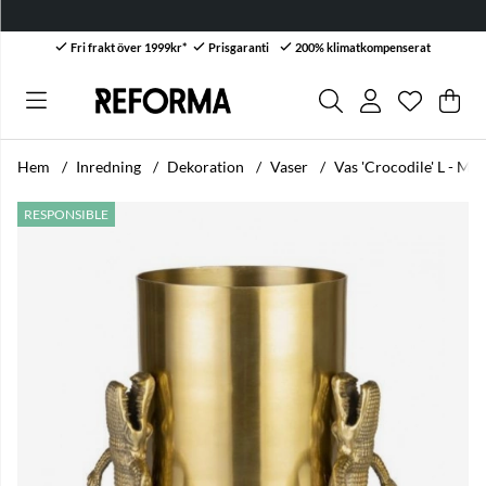
Fri frakt över 1999kr*
Prisgaranti
200% klimatkompenserat
Önskelis
Antal i ön
.
Var
Anta
.
Hem
Inredning
Dekoration
Vaser
Vas 'Crocodile' L - Mäs
Produktbilder Vas 'Crocodile' L - Mässing
RESPONSIBLE