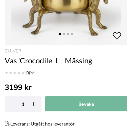
ZUIVER
Vas 'Crocodile' L - Mässing
★
★
★
★
★
(0)
3199
kr
Bevaka
Leverans:
Utgått hos leverantör