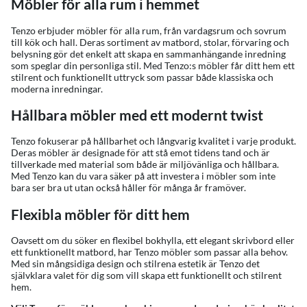
Möbler för alla rum i hemmet
Tenzo erbjuder möbler för alla rum, från vardagsrum och sovrum
till kök och hall. Deras sortiment av matbord, stolar, förvaring och
belysning gör det enkelt att skapa en sammanhängande inredning
som speglar din personliga stil. Med Tenzo:s möbler får ditt hem ett
stilrent och funktionellt uttryck som passar både klassiska och
moderna inredningar.
Hållbara möbler med ett modernt twist
Tenzo fokuserar på hållbarhet och långvarig kvalitet i varje produkt.
Deras möbler är designade för att stå emot tidens tand och är
tillverkade med material som både är miljövänliga och hållbara.
Med Tenzo kan du vara säker på att investera i möbler som inte
bara ser bra ut utan också håller för många år framöver.
Flexibla möbler för ditt hem
Oavsett om du söker en flexibel bokhylla, ett elegant skrivbord eller
ett funktionellt matbord, har Tenzo möbler som passar alla behov.
Med sin mångsidiga design och stilrena estetik är Tenzo det
självklara valet för dig som vill skapa ett funktionellt och stilrent
hem.