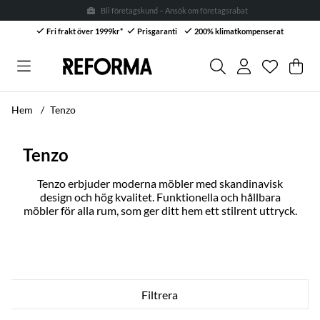
Bli företagskund – Ansök om företagsrabatt* →
Fri frakt över 1999kr*
Prisgaranti
200% klimatkompenserat
Önskelis
Antal i ön
.
Var
Anta
.
Hem
Tenzo
Tenzo
Tenzo erbjuder moderna möbler med skandinavisk
design och hög kvalitet. Funktionella och hållbara
möbler för alla rum, som ger ditt hem ett stilrent uttryck.
Filtrera