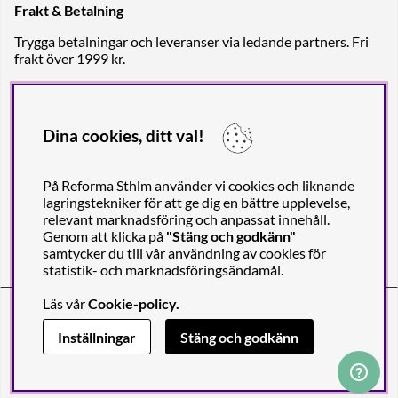
Frakt & Betalning
Trygga betalningar och leveranser via ledande partners. Fri
frakt över 1999 kr.
Dina cookies, ditt val!
På Reforma Sthlm använder vi cookies och liknande
lagringstekniker för att ge dig en bättre upplevelse,
relevant marknadsföring och anpassat innehåll.
Genom att klicka på
"Stäng och godkänn"
samtycker du till vår användning av cookies för
statistik- och marknadsföringsändamål.
Läs vår
Cookie-policy
.
Reforma Sthlm AB (org. no. 556849-2606)
Engelbrektsgatan 29
(Note! Postal address only), SE-114 32
Inställningar
Stäng och godkänn
STOCKHOLM, Sweden
© 2011-2026 Copyright Reforma Sthlm AB