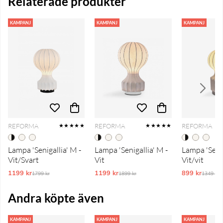
Relaterade produkter
KAMPANJ
KAMPANJ
KAMPANJ
REFORMA
REFORMA
REFORMA
★★★★★
★★★★★
Lampa 'Senigallia' M -
Lampa 'Senigallia' M -
Lampa 'Seniga
Vit/Svart
Vit
Vit/vit
1199 kr
Ordinarie pris:
1199 kr
Ordinarie pris:
899 kr
Ordinar
1799 kr
1899 kr
1349 kr
Andra köpte även
KAMPANJ
KAMPANJ
KAMPANJ