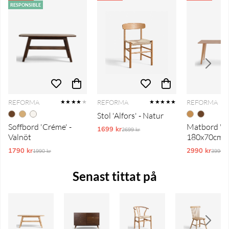
RESPONSIBLE
REFORMA
REFORMA
REFORMA
★★★★
★
★★★★★
Stol 'Alfors' - Natur
Soffbord 'Créme' -
Matbord 'No
1699 kr
Ordinarie pris:
2699 kr
Valnöt
180x70cm -
1790 kr
Ordinarie pris:
2990 kr
Ordina
1990 kr
3990 k
Senast tittat på