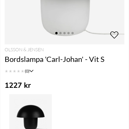
OLSSON & JENSEN
Bordslampa 'Carl-Johan' - Vit S
★
★
★
★
★
(0)
1227
kr