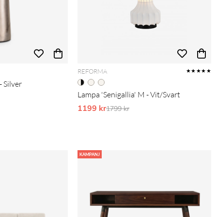
REFORMA
★★★★★
 Silver
Lampa 'Senigallia' M - Vit/Svart
pris:
1199 kr
Ordinarie pris:
1799 kr
KAMPANJ