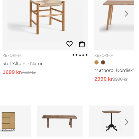
REFORMA
REFORMA
★★★★★
Stol 'Alfors' - Natur
Matbord 'Nordisk' 1
1699 kr
Ordinarie pris:
2699 kr
2990 kr
Ordinarie pr
3990 kr