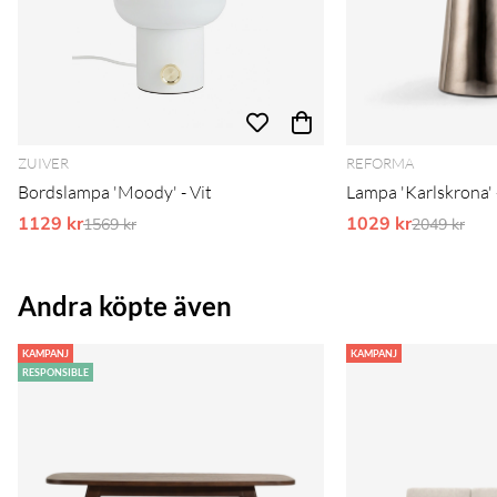
ZUIVER
REFORMA
Bordslampa 'Moody' - Vit
Lampa 'Karlskrona' -
1129 kr
Ordinarie pris:
1029 kr
Ordinarie 
1569 kr
2049 kr
Andra köpte även
KAMPANJ
KAMPANJ
RESPONSIBLE