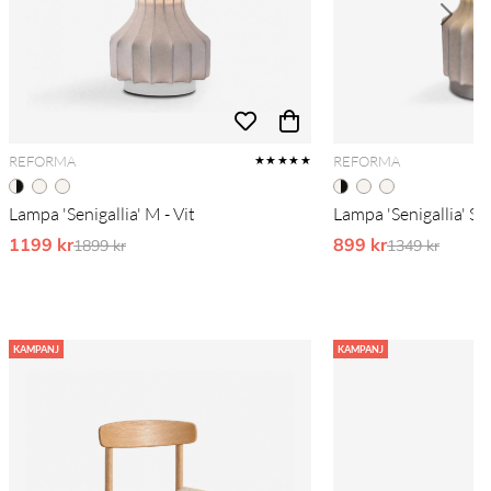
REFORMA
REFORMA
★★★★★
Lampa 'Senigallia' M - Vit
Lampa 'Senigallia' S - 
1199 kr
Ordinarie pris:
899 kr
Ordinarie pri
1899 kr
1349 kr
KAMPANJ
KAMPANJ