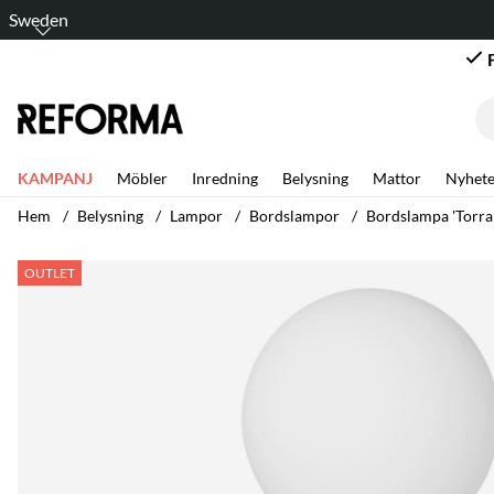
Sweden
KAMPANJ
Möbler
Inredning
Belysning
Mattor
Nyhete
Hem
Belysning
Lampor
Bordslampor
Bordslampa 'Torra
Produktbilder Bordslampa 'Torrano' - Brun
OUTLET