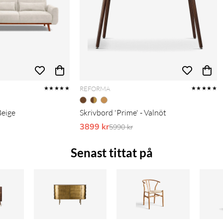
REFORMA
★★★★★
★★★★★
Beige
Skrivbord 'Prime' - Valnöt
pris:
3899 kr
Ordinarie pris:
5990 kr
Senast tittat på