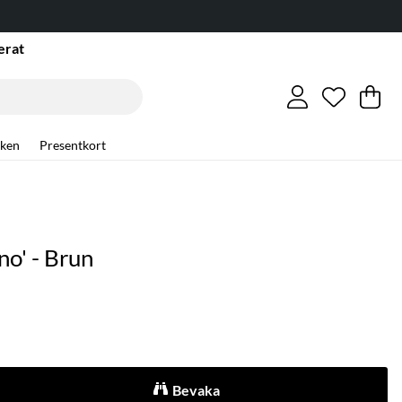
erat
Önskelis
Antal i ö
.
Va
An
.
ken
Presentkort
o' - Brun
Bevaka