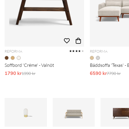
REFORMA
REFORMA
★★★★
★
Soffbord 'Créme' - Valnöt
Bäddsoffa 'Texas' - 
1790 kr
Ordinarie pris:
6590 kr
Ordinarie 
1990 kr
7790 kr