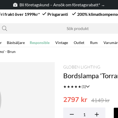
Bli företagskund – Ansök om företagsrabatt* →
Fri frakt över 1999kr*
Prisgaranti
200% klimatkompens
r
Bästsäljare
Responsible
Vintage
Outlet
Rum
Varumär
no' - Brun
GLOBEN LIGHTING
Bordslampa 'Torran
★
★
★
★
★
(1)
2797
kr
4149
kr